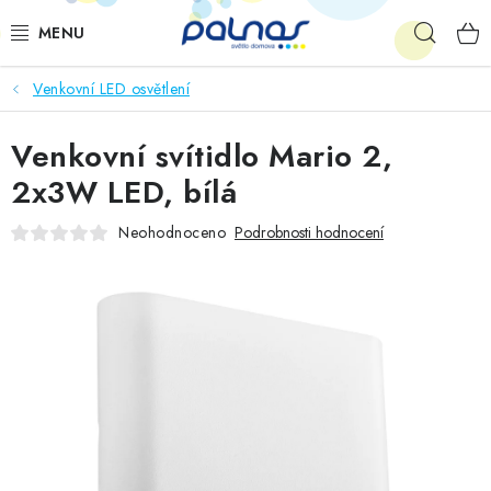
Přejít
Hleda
na
obsah
Venkovní LED osvětlení
OSVĚTLENÍ INTERIÉRU
Venkovní svítidlo Mario 2,
LED
2x3W LED, bílá
VENKOVNÍ OSVĚTLENÍ
Neohodnoceno
Podrobnosti hodnocení
AKCE
SHOWROOM
KE STAŽENÍ