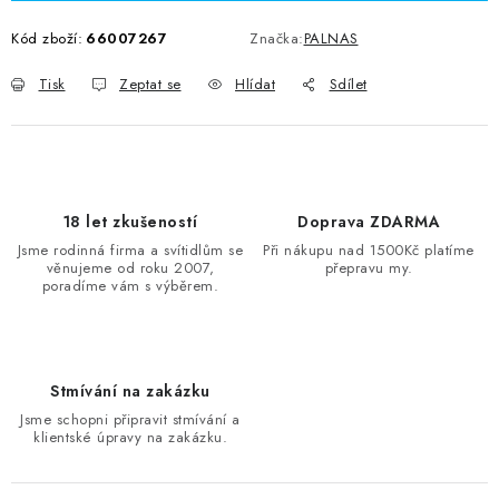
Kód zboží:
66007267
Značka:
PALNAS
Tisk
Zeptat se
Hlídat
Sdílet
18 let zkušeností
Doprava ZDARMA
Jsme rodinná firma a svítidlům se
Při nákupu nad 1500Kč platíme
věnujeme od roku 2007,
přepravu my.
poradíme vám s výběrem.
Stmívání na zakázku
Jsme schopni připravit stmívání a
klientské úpravy na zakázku.