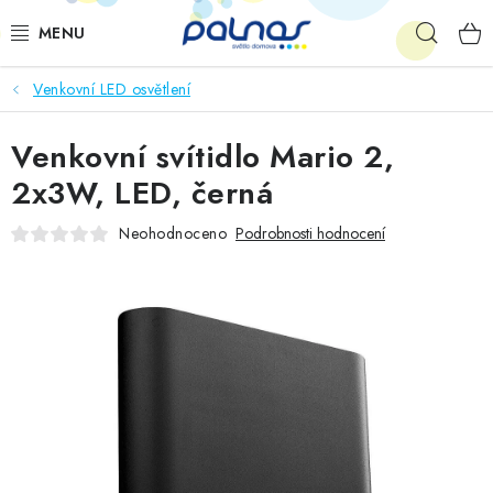
Přejít
Hleda
na
obsah
Venkovní LED osvětlení
OSVĚTLENÍ INTERIÉRU
Venkovní svítidlo Mario 2,
LED
2x3W, LED, černá
VENKOVNÍ OSVĚTLENÍ
Neohodnoceno
Podrobnosti hodnocení
AKCE
SHOWROOM
KE STAŽENÍ