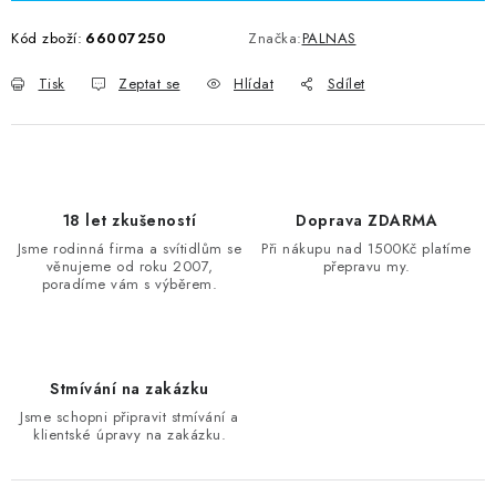
Kód zboží:
66007250
Značka:
PALNAS
Tisk
Zeptat se
Hlídat
Sdílet
18 let zkušeností
Doprava ZDARMA
Jsme rodinná firma a svítidlům se
Při nákupu nad 1500Kč platíme
věnujeme od roku 2007,
přepravu my.
poradíme vám s výběrem.
Stmívání na zakázku
Jsme schopni připravit stmívání a
klientské úpravy na zakázku.