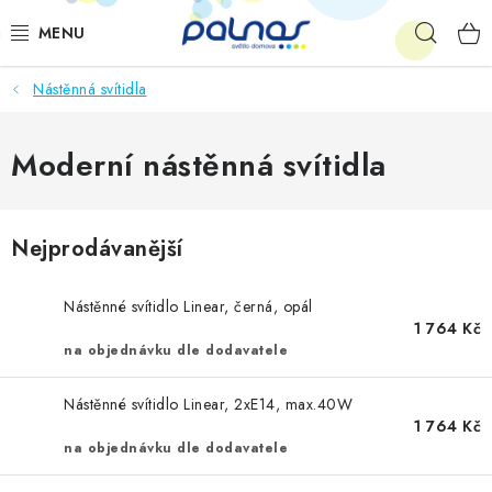
Přejít
Hleda
na
obsah
Nástěnná svítidla
OSVĚTLENÍ INTERIÉRU
LED
Moderní nástěnná svítidla
VENKOVNÍ OSVĚTLENÍ
Nejprodávanější
AKCE
Nástěnné svítidlo Linear, černá, opál
SHOWROOM
1 764 Kč
na objednávku dle dodavatele
KE STAŽENÍ
Nástěnné svítidlo Linear, 2xE14, max.40W
1 764 Kč
na objednávku dle dodavatele