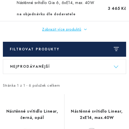
Nástěnné svítidlo Gia 6, 6xE14, max. 40W
3 465 Kč
na objednávku dle dodavatele
Zobrazit více produktů
FILTROVAT PRODUKTY
V
Ř
NEJPRODÁVANĚJŠÍ
ý
a
p
z
i
e
Stránka
1
z
1
-
6
položek celkem
s
n
p
í
r
p
Nástěnné svítidlo Linear,
Nástěnné svítidlo Linear,
o
r
černá, opál
2xE14, max.40W
d
o