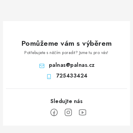
Pomůžeme vám s výběrem
Potřebujete s něčím poradit? Jsme tu pro vás!
palnas
@
palnas.cz
725433424
Z