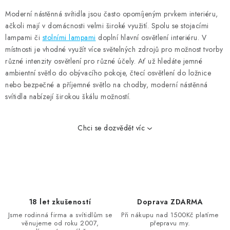
d
Moderní nástěnná svítidla jsou často opomíjeným prvkem interiéru,
a
ačkoli mají v domácnosti velmi široké využití. Spolu se stojacími
c
lampami či
stolními lampami
doplní hlavní osvětlení interiéru. V
í
místnosti je vhodné využít více světelných zdrojů pro možnost tvorby
p
různé intenzity osvětlení pro různé účely. Ať už hledáte jemné
ambientní světlo do obývacího pokoje, čtecí osvětlení do ložnice
r
nebo bezpečné a příjemné světlo na chodby, moderní nástěnná
v
svítidla nabízejí širokou škálu možností.
k
y
v
Chci se dozvědět víc
ý
p
i
s
u
18 let zkušeností
Doprava ZDARMA
Jsme rodinná firma a svítidlům se
Při nákupu nad 1500Kč platíme
věnujeme od roku 2007,
přepravu my.