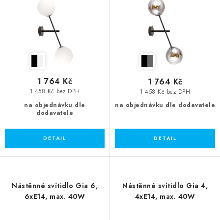
u
d
k
u
t
k
ů
t
ů
1 764 Kč
1 764 Kč
1 458 Kč bez DPH
1 458 Kč bez DPH
na objednávku dle
na objednávku dle dodavatele
dodavatele
Nástěnné svítidlo Gia 6,
Nástěnné svítidlo Gia 4,
6xE14, max. 40W
4xE14, max. 40W