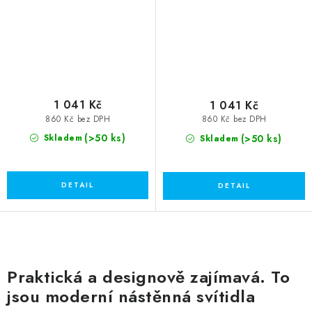
1 041 Kč
1 041 Kč
860 Kč bez DPH
860 Kč bez DPH
(>50 ks)
(>50 ks)
Skladem
Skladem
O
v
Praktická a designově zajímavá. To
l
jsou moderní nástěnná svítidla
á