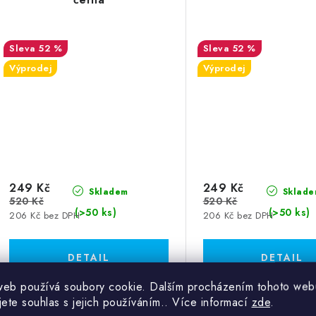
52 %
52 %
Výprodej
Výprodej
249 Kč
249 Kč
Skladem
Sklade
520 Kč
520 Kč
(>50 ks)
(>50 ks)
206 Kč bez DPH
206 Kč bez DPH
web používá soubory cookie. Dalším procházením tohoto web
jete souhlas s jejich používáním.. Více informací
zde
.
Kód:
61003269
K