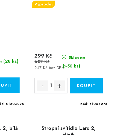
Výprodej
299 Kč
Skladem
(28 ks)
607 Kč
m
(>50 ks)
247 Kč bez DPH
ód:
61003290
Kód:
61003276
s 2, bílá
Stropní svítidlo Lars 2,
hliník