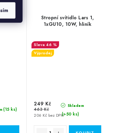
asím
s 1, bílá
Stropní svítidlo Lars 1,
1xGU10, 10W, hliník
46 %
Výprodej
249 Kč
Skladem
(15 ks)
463 Kč
m
(>50 ks)
206 Kč bez DPH