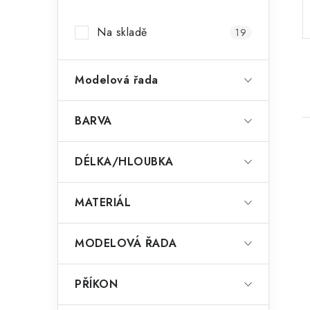
a
Na skladě
19
n
n
Modelová řada
í
p
BARVA
a
DÉLKA/HLOUBKA
n
e
MATERIÁL
i
l
MODELOVÁ ŘADA
PŘÍKON