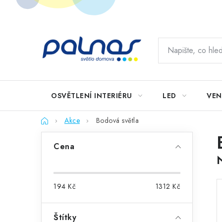
Přejít
na
obsah
OSVĚTLENÍ INTERIÉRU
LED
VEN
Domů
Akce
Bodová světla
P
Cena
o
s
194
Kč
1312
Kč
t
r
Štítky