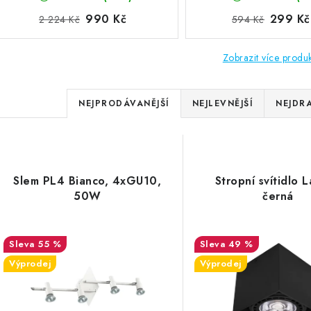
990 Kč
299 Kč
2 224 Kč
594 Kč
Zobrazit více produ
Ř
NEJPRODÁVANĚJŠÍ
NEJLEVNĚJŠÍ
NEJDRA
a
V
z
ý
e
Slem PL4 Bianco, 4xGU10,
Stropní svítidlo L
p
50W
černá
n
í
s
55 %
49 %
p
Výprodej
Výprodej
p
r
r