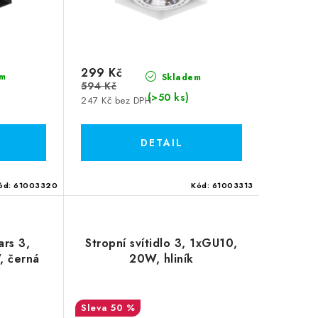
299 Kč
m
Skladem
594 Kč
(>50 ks)
247 Kč bez DPH
ód:
61003320
Kód:
61003313
ars 3,
Stropní svítidlo 3, 1xGU10,
, černá
20W, hliník
50 %