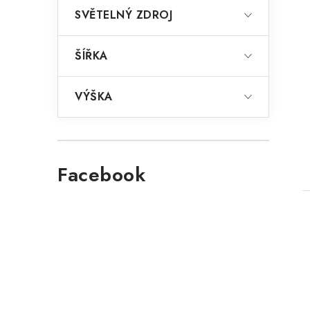
SVĚTELNÝ ZDROJ
ŠÍŘKA
VÝŠKA
t
Facebook