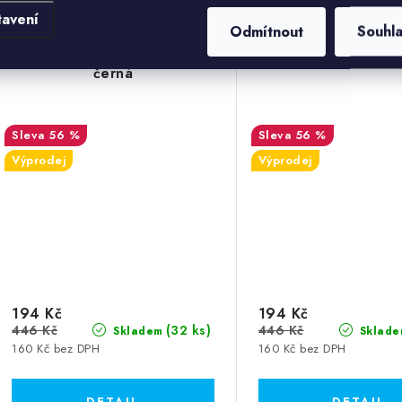
tavení
Odmítnout
Souhl
Stropní svítidlo Lars 1,
Stropní svítidlo Lar
černá
56 %
56 %
Výprodej
Výprodej
194 Kč
194 Kč
446 Kč
446 Kč
(32 ks)
Skladem
Sklade
160 Kč bez DPH
160 Kč bez DPH