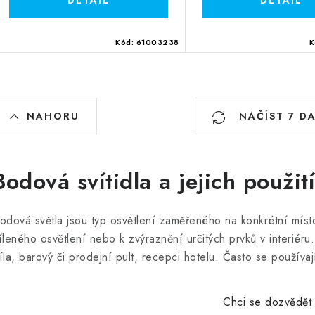
Kód:
61003238
K
O
NAHORU
NAČÍST 7 D
v
á
Bodová svítidla a jejich použití
d
a
odová světla jsou typ osvětlení zaměřeného na konkrétní místo
íleného osvětlení nebo k zvýraznění určitých prvků v interiéru
c
íla, barový či prodejní pult, recepci hotelu. Často se používa
p
Chci se dozvědět 