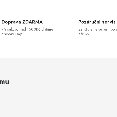
v
k
Doprava ZDARMA
Pozáruční servis
y
Při nákupu nad 1500Kč platíme
Zajišťujeme servis i po 
v
přepravu my.
záruky.
ý
p
s
u
amu