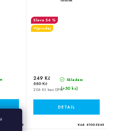
54 %
Výprodej
249 Kč
m
Skladem
550 Kč
(>50 ks)
206 Kč bez DPH
u
ód:
61003252
Kód:
61003245