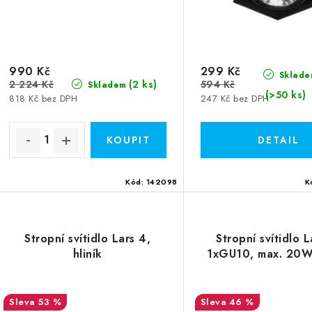
o
o
d
d
u
u
990 Kč
299 Kč
k
Sklade
2 224 Kč
594 Kč
(2 ks)
Skladem
k
(>50 ks)
t
818 Kč bez DPH
247 Kč bez DPH
ů
ů
Kód:
142098
K
Stropní svítidlo Lars 4,
Stropní svítidlo L
hliník
1xGU10, max. 20W
53 %
46 %