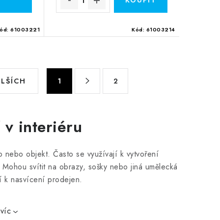
ód:
61003221
Kód:
61003214
S
ALŠÍCH
1
2
t
r
á
 v interiéru
n
k
 nebo objekt. Často se využívají k vytvoření
o
. Mohou svítit na obrazy, sošky nebo jiná umělecká
v
jí k nasvícení prodejen.
á
n
í
víc