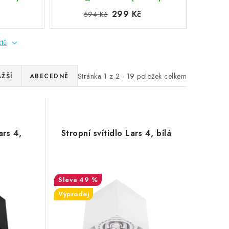
299 Kč
594 Kč
ktů
Stránka
1
z
2
-
19
položek celkem
ŽŠÍ
ABECEDNĚ
ars 4,
Stropní svítidlo Lars 4, bílá
49 %
Výprodej