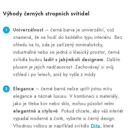
Výhody černých stropních svítidel
Univerzálnost
–
černá barva je univerzální, což
znamená, že se hodí do každého typu interiéru. Bez
ohledu na to, zda
je zařízený
minimalistick
y
,
industriáln
ě
nebo se jedná o klasický prostor, černá
svítidla budou
ladit s jakýmkoli designem
. Dalším
plusem je jejich nadčasovost. Zachovávají si svůj
vzhled i po letech, aniž by vyšla z módy.
E
legance
–
černé barvě nelze upřít jistou míru
elegance a náznak luxusu.
V kombinaci s materiály,
jako je
třeba
kov nebo sklo, mohou působit velmi
elegantně a stylově
.
Pokud chcete, aby váš interiér
vypadal moderně a čistě, vyberte si
černý
design.
Vhodnou volbou je například svítidlo
Dita
,
které