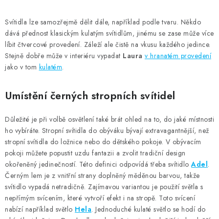
Svítidla lze samozřejmě dělit dále, například podle tvaru. Někdo
dává přednost klasickým kulatým svítidlům, jinému se zase může více
líbit čtvercové provedení. Záleží ale čistě na vkusu každého jedince.
Stejně dobře může v interiéru vypadat
Laura
v hranatém provedení
jako v tom
kulatém
.
Umístění černých stropních svítidel
Důležité je při volbě osvětlení také brát ohled na to, do jaké místnosti
ho vybíráte. Stropní svítidla do obýváku bývají extravagantnější, než
stropní svítidla do ložnice nebo do dětského pokoje. V obývacím
pokoji můžete popustit uzdu fantazii a zvolit tradiční design
okořeněný jedinečností. Této definici odpovídá třeba svítidlo
Adel
.
Černým lem je z vnitřní strany doplněný měděnou barvou, takže
svítidlo vypadá netradičně. Zajímavou variantou je použití světla s
nepřímým svícením, které vytvoří efekt i na stropě. Toto svícení
nabízí například světlo
Hela
. Jednoduché kulaté světlo se hodí do