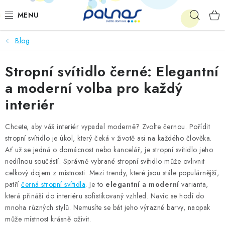
Přejít
Hleda
na
obsah
Blog
OSVĚTLENÍ INTERIÉRU
Stropní svítidlo černé: Elegantní
LED
a moderní volba pro každý
VENKOVNÍ OSVĚTLENÍ
interiér
AKCE
Chcete, aby váš interiér vypadal moderně? Zvolte černou. Pořídit
stropní svítidlo je úkol, který čeká v životě asi na každého člověka.
SHOWROOM
Ať už se jedná o domácnost nebo kancelář, je stropní svítidlo jeho
nedílnou součástí. Správně vybrané stropní svítidlo může ovlivnit
celkový dojem z místnosti. Mezi trendy, které jsou stále populárnější,
KE STAŽENÍ
patří
černá stropní svítidla
. Je to
elegantní a moderní
v
arianta
,
která přináší do interiéru sofistikovaný vzhled. Navíc se hodí do
mnoha různých stylů. Nemusíte se bát jeho výrazné barvy, naopak
může místnost krásně oživit.