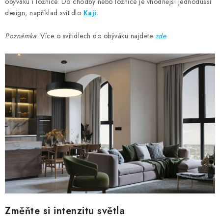
obýváku i ložnice. Do chodby nebo ložnice je vhodnější jednodušší
design, například svítidlo
Kaji
.
Poznámka
: Více o svítidlech do obýváku najdete
zde
.
Změňte si intenzitu světla