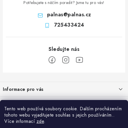
Potřebujete s něčím poradit? Jsme tu pro vás!
palnas
@
palnas.cz
725433424
Z
á
Informace pro vás
p
a
Obchodní podmínky
Přijímáme online platby
t
Tento web používá soubory cookie. Dalším procházením
Podmínky ochrany osobních údajů
í
tohoto webu vyjadřujete souhlas s jejich používáním..
Přihlášení
Více informací
zde
.
Odstoupení od kupní smlouvy