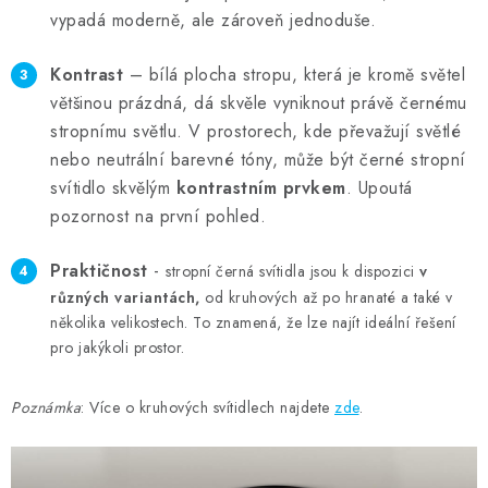
vypadá moderně, ale zároveň jednoduše.
K
ontrast
–
bílá plocha stropu, která je kromě světel
většinou prázdná, dá skvěle vyniknout právě černé
mu
stropnímu
světl
u
. V prostorech, kde převažují světlé
nebo neutrální barevné tóny, může být černé stropní
svítidlo skvělým
kontrastním prvkem
. Upoutá
pozornost na první pohled.
P
raktičnost
-
stropní černá svítidla jsou k dispozici
v
různých
variantách,
od kruhových až po hranaté a také v
několika velikostech. To znamená, že lze najít ideální řešení
pro jakýkoli prostor.
Poznámka
: Více o kruhových svítidlech najdete
zde
.