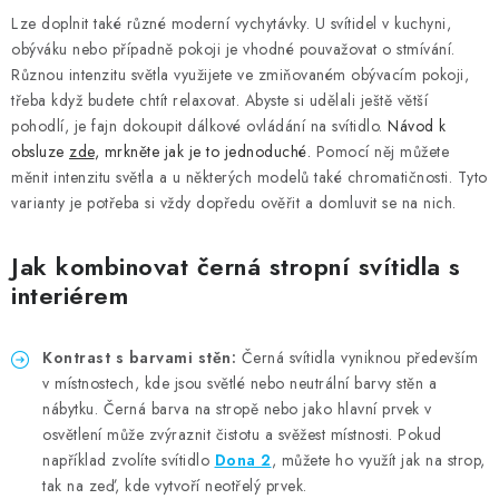
Lze doplnit také různé moderní vychytávky. U svítidel v kuchyni,
obýváku nebo případně pokoji je vhodné pouvažovat o stmívání.
Různou intenzitu světla využijete ve zmiňovaném obývacím pokoji,
třeba když budete chtít relaxovat. Abyste si udělali ještě větší
pohodlí, je fajn dokoupit dálkové ovládání na svítidlo.
Návod k
obsluze
zde
, mrkněte jak je to jednoduché.
Pomocí něj můžete
měnit intenzitu světla a u některých modelů také chromatičnosti. Tyto
varianty je potřeba si vždy dopředu ověřit a domluvit se na nich.
Jak kombinovat černá stropní svítidla s
interiérem
Kontrast s barvami stěn:
Černá svítidla vyniknou především
v místnostech, kde jsou světlé nebo neutrální barvy stěn a
nábytku. Černá barva na stropě nebo jako hlavní prvek v
osvětlení může zvýraznit čistotu a svěžest místnosti. Pokud
například zvolíte svítidlo
Dona 2
,
můžete ho využít jak na strop,
tak na zeď, kde vytvoří neotřelý prvek.