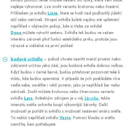
svítidlo pomocí lanek můžete nastavit do výšky, která vám bude
nejlépe vyhovovat. Lze zvolit variantu kruhovou nebo lineární.
Příkladem je svítidlo
Linie
,
které se hodí nad podlouhlý jídelní
stůl nebo ostrůvek. Stropní svítidla kulatá najdou své uplatnění
například v obývacím pokoji, kde si třeba ze svítidel
Dona
můžete vytvořit
sestavu
. Svítidla tak budou ve vašem
interiéru zároveň plnit funkci estetického prvku, protože jsou
výrazná a viditelná na první pohled.
bodov
é
sv
ítidlo
– pokud chcete nasvítit menší prostor nebo
zdůraznit určitou jeho část, jsou bodová svítidla dobrou volbou.
Když budou v černé barvě, budou přitahovat pozornost také k
místu, kde budou upevněná. V případě že jich poskládáte více
vedle sebe, osvětlíte i větší prostor, jako je například bar nebo
ostrůvek. Zvolit můžete kruhovou nebo čtvercovou variantu
svítidla
Lars
.
Světelným zdrojem je u něj
žárovka
, takže
intenzitu světla ovlivníte koupí výkonnější žárovky. Další
možností je pořídit si svítidlo s možností nastavení směru světla.
To nabízí například svítidlo
Vasto
. Pomocí kloubu si světlo
namíříte, kam potřebujete.