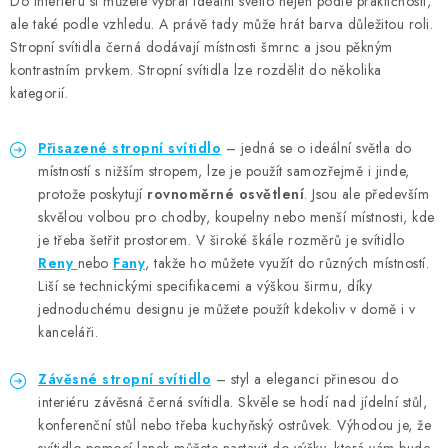
Do interiéru si můžete vybrat ideální světlo nejen podle praktičnosti,
ale také podle vzhledu. A právě tady může hrát barva důležitou roli.
Stropní svítidla černá dodávají místnosti šmrnc a jsou pěkným
kontrastním prvkem. Stropní svítidla lze rozdělit do několika
kategorií.
Přisazen
é stropní svítidlo
– jedná se o ideální světla do
místností s nižším stropem, lze je použít samozřejmě i jinde,
protože poskytují
rovnoměrné osvětlení
. Jsou ale především
skvělou volbou pro chodby, koupelny nebo menší místnosti, kde
je třeba šetřit prostorem. V široké škále rozměrů je svítidlo
Reny
nebo
Fany
,
takže ho můžete využít do různých místností.
Liší se technickými specifikacemi a výškou širmu, díky
jednoduchému designu je můžete použít kdekoliv v domě i v
kanceláři.
Závěsn
é stropní svítidlo
– styl a eleganci přinesou do
interiéru závěsná černá svítidla. Skvěle se hodí nad jídelní stůl,
konferenční stůl nebo třeba kuchyňský ostrůvek. Výhodou je, že