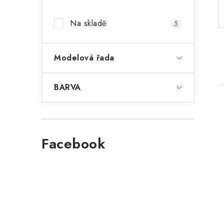
a
Na skladě
5
n
n
Modelová řada
í
p
BARVA
a
n
Facebook
e
i
l