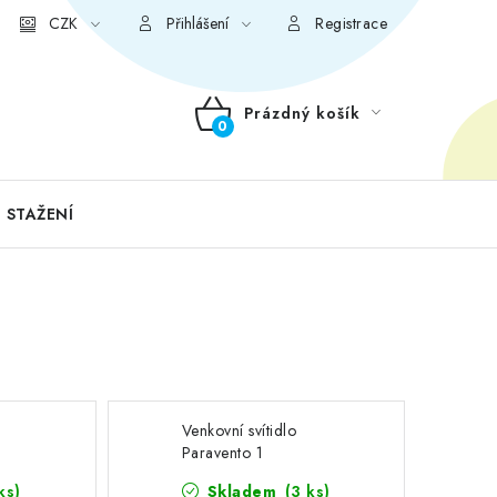
CZK
Přihlášení
Registrace
Prázdný košík
NÁKUPNÍ
KOŠÍK
 STAŽENÍ
Venkovní svítidlo
Paravento 1
ks)
Skladem
(3 ks)