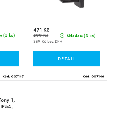
471 Kč
(5 ks)
599 Kč
(3 ks)
m
Skladem
389 Kč bez DPH
Kód:
007147
Kód:
007146
Tony 1,
 IP54,