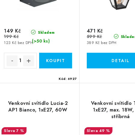
o
o
d
d
u
u
149 Kč
471 Kč
k
Skladem
199 Kč
599 Kč
Sklade
k
(>50 ks)
t
123 Kč bez DPH
389 Kč bez DPH
ů
ů
Kód:
6927
Venkovní svítidlo Lucia-2
Venkovní svítidlo 
AP1 Bianco, 1xE27, 60W
1xE27, max. 18W,
stříbrná
7 %
49 %