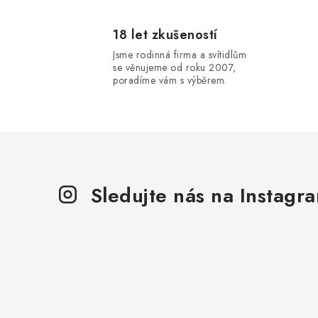
l
18 let zkušeností
Jsme rodinná firma a svítidlům
se věnujeme od roku 2007,
poradíme vám s výběrem.
í
Sledujte nás na Instagr
r