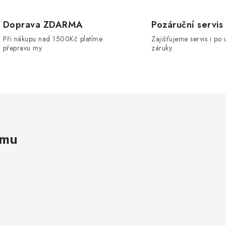
v
Doprava ZDARMA
Pozáruční servis
Při nákupu nad 1500Kč platíme
Zajišťujeme servis i po 
á
přepravu my.
záruky.
d
a
c
p
amu
v
k
y
v