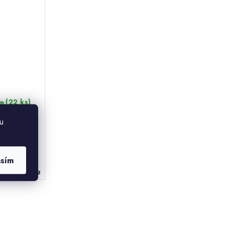
(22 ks)
m
u
asím
ód:
66002002