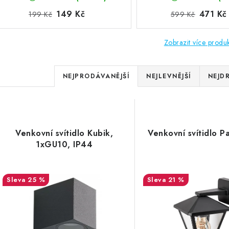
149 Kč
471 Kč
199 Kč
599 Kč
Zobrazit více produ
Ř
NEJPRODÁVANĚJŠÍ
NEJLEVNĚJŠÍ
NEJD
a
V
z
ý
e
Venkovní svítidlo Kubik,
Venkovní svítidlo P
p
1xGU10, IP44
n
í
s
25 %
21 %
p
p
r
r