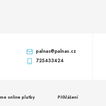
ý
p
s
u
palnas
@
palnas.cz
725433424
áme online platby
Přihlášení