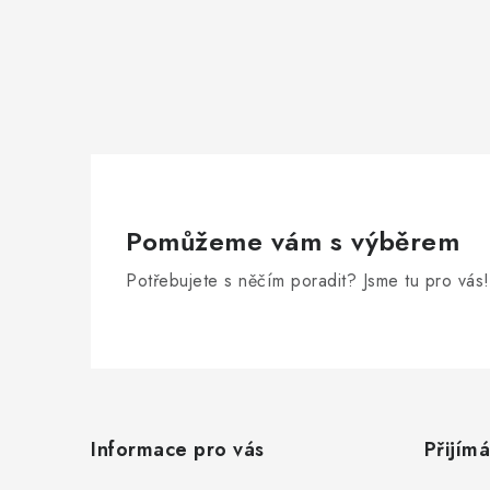
i
Pomůžeme vám s výběrem
Potřebujete s něčím poradit? Jsme tu pro vás!
Z
á
Informace pro vás
Přijím
p