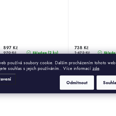
897 Kč
738 Kč
970 Kč
1 473 Kč
(2 ks)
Skladem
Sklade
741 Kč bez DPH
610 Kč bez DPH
web používá soubory cookie. Dalším procházením tohoto web
jete souhlas s jejich používáním.. Více informací
zde
.
tavení
Odmítnout
Souhl
Kód:
096681
K
O