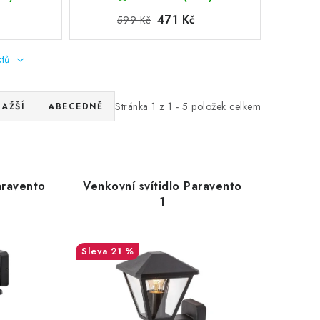
471 Kč
599 Kč
ktů
Stránka
1
z
1
-
5
položek celkem
RAŽŠÍ
ABECEDNĚ
aravento
Venkovní svítidlo Paravento
1
21 %