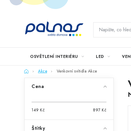
Přejít
na
obsah
OSVĚTLENÍ INTERIÉRU
LED
VEN
Domů
Akce
Venkovní svítidla Akce
P
Cena
o
s
149
Kč
897
Kč
t
r
Štítky