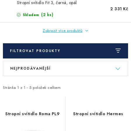
Stropní svítidlo Fit 3, černá, opál
2 331 Kč
(2 ks)
Skladem
Zobrazit více produktů
FILTROVAT PRODUKTY
V
Ř
NEJPRODÁVANĚJŠÍ
ý
a
p
z
i
e
Stránka
1
z
1
-
5
položek celkem
s
n
p
í
r
p
Stropní svítidlo Roma PL9
Stropní svítidlo Hermes
o
r
d
o