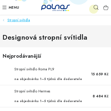
Přejít
Hleda
na
obsah
Stropní svítidla
OSVĚTLENÍ INTERIÉRU
LED
Designová stropní svítidla
VENKOVNÍ OSVĚTLENÍ
Nejprodávanější
AKCE
Stropní svítidlo Roma PL9
SHOWROOM
15 659 Kč
na objednávku 1–5 týdnů dle dodavatele
KE STAŽENÍ
Stropní svítidlo Hermes
8 484 Kč
na objednávku 1–5 týdnů dle dodavatele