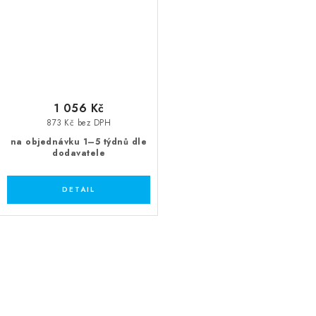
1 056 Kč
873 Kč bez DPH
na objednávku 1–5 týdnů dle
dodavatele
O
v
l
á