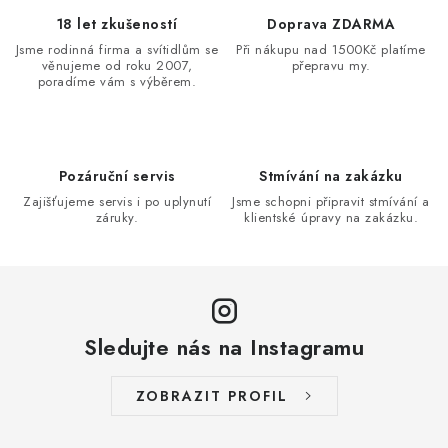
d
18 let zkušeností
Doprava ZDARMA
a
Jsme rodinná firma a svítidlům se
Při nákupu nad 1500Kč platíme
věnujeme od roku 2007,
přepravu my.
c
poradíme vám s výběrem.
í
p
r
v
Pozáruční servis
Stmívání na zakázku
k
Zajišťujeme servis i po uplynutí
Jsme schopni připravit stmívání a
záruky.
klientské úpravy na zakázku.
y
v
ý
p
i
Sledujte nás na Instagramu
s
u
ZOBRAZIT PROFIL