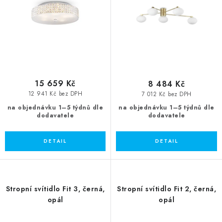
u
d
k
u
t
k
ů
t
ů
15 659 Kč
8 484 Kč
12 941 Kč bez DPH
7 012 Kč bez DPH
na objednávku 1–5 týdnů dle
na objednávku 1–5 týdnů dle
dodavatele
dodavatele
Stropní svítidlo Fit 3, černá,
Stropní svítidlo Fit 2, černá,
opál
opál