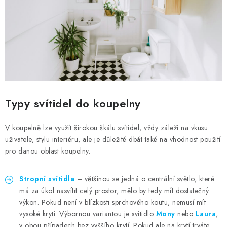
Typy svítidel do koupelny
V koupelně lze využít širokou škálu svítidel, vždy záleží na vkusu
uživatele, stylu interiéru, ale je důležité dbát také na vhodnost použití
pro danou oblast koupelny.
Stropní svítidla
– většinou se jedná o centrální světlo, které
má za úkol nasvítit celý prostor, mělo by tedy mít dostatečný
výkon. Pokud není v blízkosti sprchového koutu, nemusí mít
vysoké krytí. Výbornou variantou je svítidlo
Mony
nebo
Laura
,
v obou případech bez vyššího krytí. Pokud ale na krytí trváte,