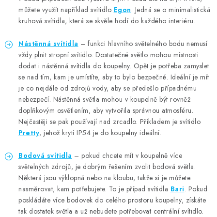
můžete využít například svítidlo
Egon
. Jedná se o minimalistická
kruhová svítidla, která se skvěle hodí do každého interiéru.
Nástěnná svítidla
– funkci hlavního světelného bodu nemusí
vždy plnit stropní svítidlo. Dostatečné světlo mohou místnosti
dodat i nástěnná svítidla do koupelny. Opět je potřeba zamyslet
se nad tím, kam je umístíte, aby to bylo bezpečné. Ideální je mít
je co nejdále od zdrojů vody, aby se předešlo případnému
nebezpečí. Nástěnná světla mohou v koupelně být rovněž
doplňkovým osvětlením, aby vytvořila správnou atmosféru.
Nejčastěji se pak používají nad zrcadlo. Příkladem je svítidlo
Pretty
, jehož krytí IP54 je do koupelny ideální.
Bodová svítidla
– pokud chcete mít v koupelně více
světelných zdrojů, je dobrým řešením zvolit bodová světla.
Některá jsou výklopná nebo na kloubu, takže si je můžete
nasměrovat, kam potřebujete. To je případ svítidla
Bari
. Pokud
poskládáte více bodovek do celého prostoru koupelny, získáte
tak dostatek světla a už nebudete potřebovat centrální svítidlo.