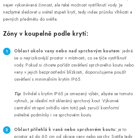
nejen vykonávaná činnost, ale také možnost vystříknutí vody. Je
nezbytné sledovat u světel stupeň krytí, tedy index průniku vlhkosti a
pevných předmětu do světla.
Zóny v koupelně podle krytí:
Oblast
okolo
van
y
nebo
nad
sprchovým kout
em
: jedná
se o nejrizikovější prostor v místnosti, co se týče vystříknutí
vody. Pokud si chcete pořídit osvětlení sprchového koutu nebo
vany v jejich bezprostřední blízkosti, doporučujeme použít
osvětlení s minimálním krytím IP65.
Tip
: Svítidel s krytím IP65 je omezený výběr, abyste se tomuto
vyhnuli, je ideální mít skleněný sprchový kout. Výkonné
centrální stropní svítidlo vám totiž pak zaručí komfortní
světelné podmínky i ve sprchovém koutu.
Oblast přilehlá k
vaně nebo sprchovém koutu
:
je to
prostor až do 60 cm od okraje vany nebo sprchy. Světla tady