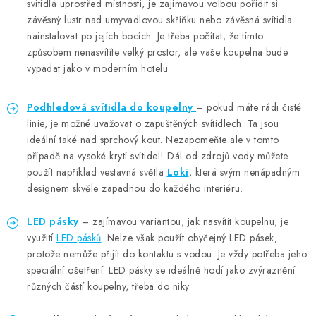
svítidla uprostřed místnosti, je zajímavou volbou pořídit si
závěsný lustr nad umyvadlovou skříňku nebo závěsná svítidla
nainstalovat po jejích bocích. Je třeba počítat, že tímto
způsobem nenasvítíte velký prostor, ale vaše koupelna bude
vypadat jako v moderním hotelu.
Podhledová svítidla do koupelny
– pokud máte rádi čisté
linie, je možné uvažovat o zapuštěných svítidlech. Ta jsou
ideální také nad sprchový kout. Nezapomeňte ale v tomto
případě na vysoké krytí svítidel! Dál od zdrojů vody můžete
použít například vestavná světla
Loki
, která svým nenápadným
designem
skvěle zapadnou do každého interiéru.
LED pás
ky
– zajímavou variantou, jak nasvítit koupelnu, je
využití
LED pásků
. Nelze však použít obyčejný LED pásek,
protože nemůže přijít do kontaktu s vodou. Je vždy potřeba jeho
speciální ošetření. LED pásky se ideálně hodí jako zvýraznění
různých částí koupelny, třeba do niky.