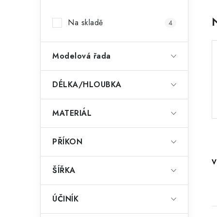
a
Na skladě
4
n
n
Modelová řada
í
p
DÉLKA/HLOUBKA
a
MATERIÁL
n
e
PŘÍKON
l
V
ŠÍŘKA
ÚČINÍK