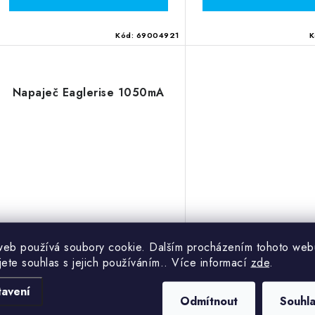
ů
ů
Kód:
69004921
K
Napaječ Eaglerise 1050mA
web používá soubory cookie. Dalším procházením tohoto web
jete souhlas s jejich používáním.. Více informací
zde
.
tavení
599 Kč
Odmítnout
Souhl
Skladem
495 Kč bez DPH