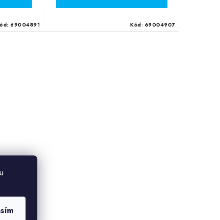
ód:
69004891
Kód:
69004907
u
asím