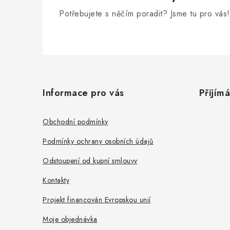
Potřebujete s něčím poradit? Jsme tu pro vás!
Z
á
Informace pro vás
Přijím
p
a
Obchodní podmínky
t
Podmínky ochrany osobních údajů
í
Odstoupení od kupní smlouvy
Kontakty
Projekt financován Evropskou unií
Moje objednávka