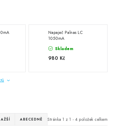
500mA
Napaječ Palnas LC
1050mA
Skladem
980 Kč
ktů
Stránka
1
z
1
-
4
položek celkem
RAŽŠÍ
ABECEDNĚ