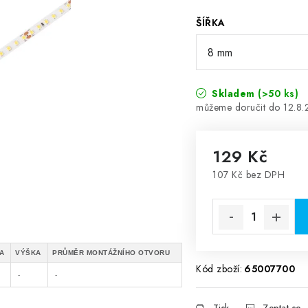
ŠÍŘKA
Skladem
(>50 ks)
12.8
129 Kč
107 Kč bez DPH
Měrná cena:
A
VÝŠKA
PRŮMĚR MONTÁŽNÍHO OTVORU
Kód zboží:
65007700
-
-