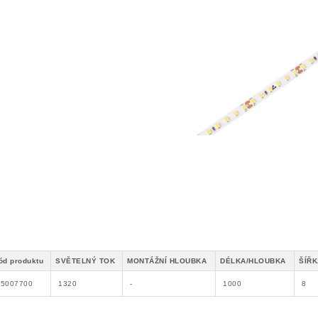
ód produktu
SVĚTELNÝ TOK
MONTÁŽNÍ HLOUBKA
DÉLKA/HLOUBKA
ŠÍŘK
65007700
1320
-
1000
8