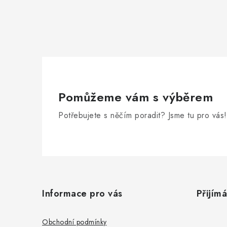
Pomůžeme vám s výběrem
Potřebujete s něčím poradit? Jsme tu pro vás!
Z
á
Informace pro vás
Přijím
p
a
Obchodní podmínky