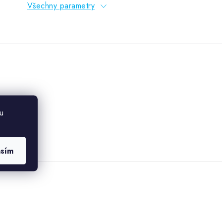
Všechny parametry
u
asím