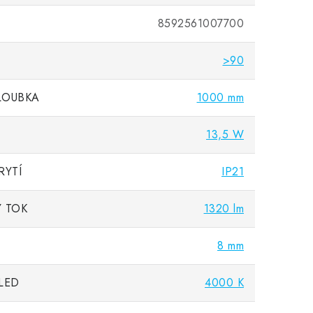
8592561007700
>90
LOUBKA
1000 mm
13,5 W
RYTÍ
IP21
 TOK
1320 lm
8 mm
LED
4000 K