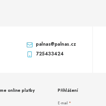
palnas
@
palnas.cz
725433424
áme online platby
Přihlášení
E-mail