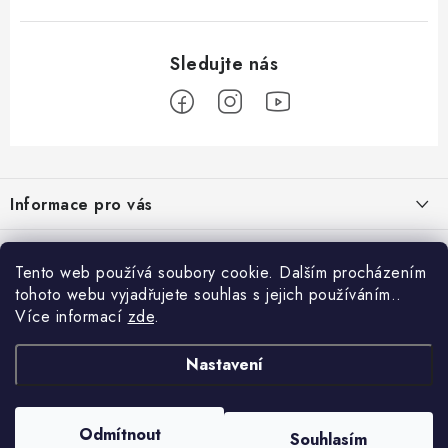
Z
á
Informace pro vás
p
a
Obchodní podmínky
Přijímáme online platby
t
Tento web používá soubory cookie. Dalším procházením
Podmínky ochrany osobních údajů
í
tohoto webu vyjadřujete souhlas s jejich používáním..
Přihlášení
Více informací
zde
.
Odstoupení od kupní smlouvy
E-mail
Vyhledávání
Kontakty
Nastavení
Projekt financován Evropskou unií
HLEDAT
Copyright 2026
palnas.cz
. Všechna práva vyhrazena.
Odmítnout
Moje objednávka
Souhlasím
Heslo
Vytvořil Shoptet