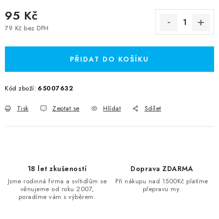
95 Kč
79 Kč bez DPH
Měrná cena:
PŘIDAT DO KOŠÍKU
Kód zboží:
65007632
Tisk
Zeptat se
Hlídat
Sdílet
18 let zkušeností
Doprava ZDARMA
Jsme rodinná firma a svítidlům se
Při nákupu nad 1500Kč platíme
věnujeme od roku 2007,
přepravu my.
poradíme vám s výběrem.