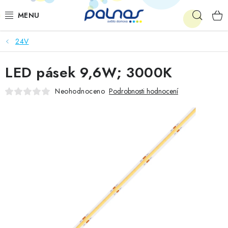
Přejít
Hleda
na
obsah
24V
OSVĚTLENÍ INTERIÉRU
LED pásek 9,6W; 3000K
LED
Neohodnoceno
Podrobnosti hodnocení
VENKOVNÍ OSVĚTLENÍ
AKCE
SHOWROOM
KE STAŽENÍ