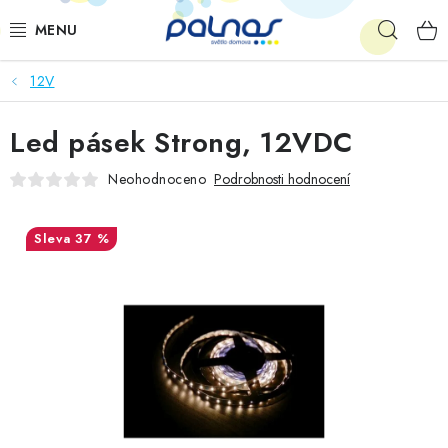
Přejít
Hleda
na
obsah
12V
OSVĚTLENÍ INTERIÉRU
Led pásek Strong, 12VDC
LED
Neohodnoceno
Podrobnosti hodnocení
VENKOVNÍ OSVĚTLENÍ
37 %
AKCE
SHOWROOM
KE STAŽENÍ