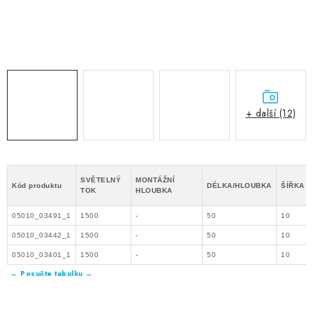
+ další (12)
SVĚTELNÝ
MONTÁŽNÍ
Kód produktu
DÉLKA/HLOUBKA
ŠÍŘKA
TOK
HLOUBKA
05010_03491_1
1500
-
50
10
05010_03442_1
1500
-
50
10
05010_03401_1
1500
-
50
10