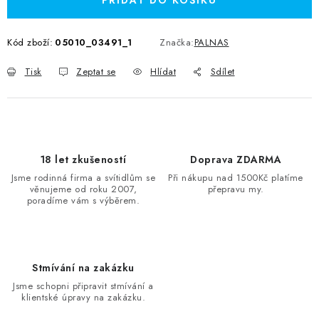
PŘIDAT DO KOŠÍKU
Kód zboží:
05010_03491_1
Značka:
PALNAS
Tisk
Zeptat se
Hlídat
Sdílet
18 let zkušeností
Doprava ZDARMA
Jsme rodinná firma a svítidlům se
Při nákupu nad 1500Kč platíme
věnujeme od roku 2007,
přepravu my.
poradíme vám s výběrem.
Stmívání na zakázku
Jsme schopni připravit stmívání a
klientské úpravy na zakázku.