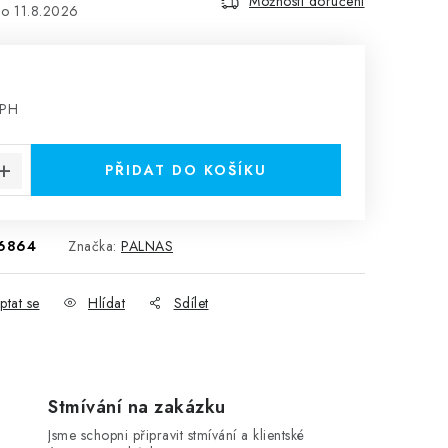
Možnosti doručení
11.8.2026
DPH
:
PŘIDAT DO KOŠÍKU
6864
Značka:
PALNAS
ptat se
Hlídat
Sdílet
Stmívání na zakázku
Jsme schopni připravit stmívání a klientské