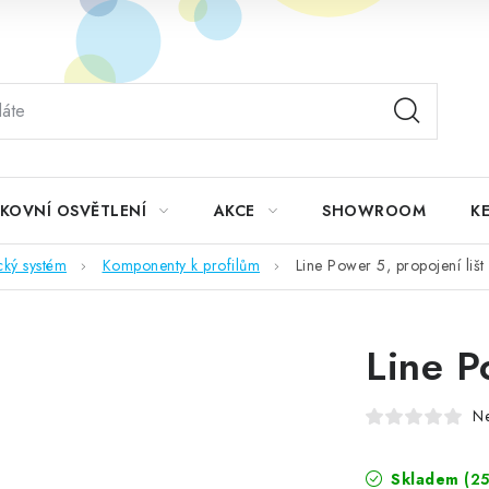
KOVNÍ OSVĚTLENÍ
AKCE
SHOWROOM
KE
cký systém
Komponenty k profilům
Line Power 5, propojení lišt
Line P
N
Skladem
(25