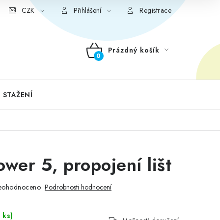
CZK
Přihlášení
Registrace
Prázdný košík
NÁKUPNÍ
KOŠÍK
 STAŽENÍ
ower 5, propojení lišt
eohodnoceno
Podrobnosti hodnocení
 ks)