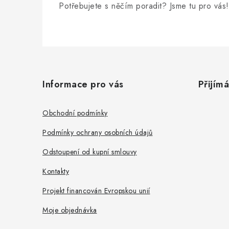
Potřebujete s něčím poradit? Jsme tu pro vás!
Z
á
Informace pro vás
Přijím
p
a
Obchodní podmínky
t
Podmínky ochrany osobních údajů
í
Odstoupení od kupní smlouvy
Kontakty
Projekt financován Evropskou unií
Moje objednávka