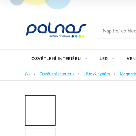
Přejít
na
obsah
OSVĚTLENÍ INTERIÉRU
LED
VEN
Domů
Osvětlení interiéru
Lištový systém
Magneti