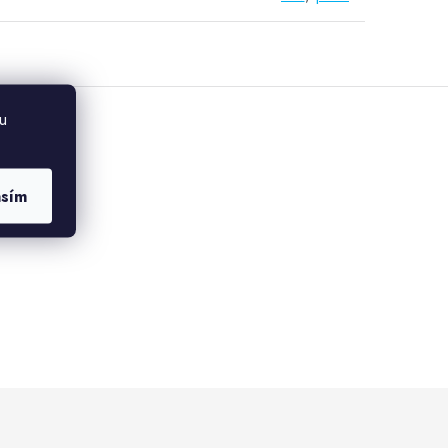
u
asím