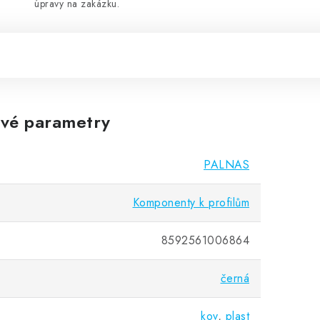
úpravy na zakázku.
vé parametry
PALNAS
Komponenty k profilům
8592561006864
černá
kov
,
plast