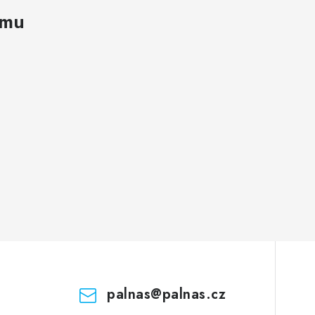
amu
palnas
@
palnas.cz