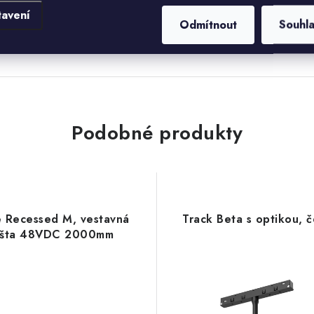
tavení
Odmítnout
Souhl
Podobné produkty
e Recessed M, vestavná
Track Beta s optikou, 
išta 48VDC 2000mm