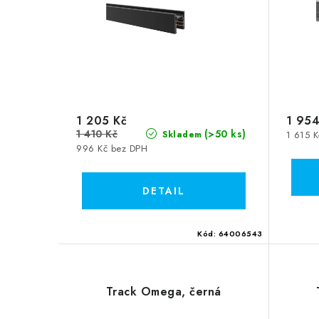
1 205 Kč
1 954
1 410 Kč
(>50 ks)
1 615 
Skladem
996 Kč bez DPH
Kód:
64006543
Track Omega, černá