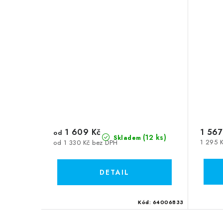
1 609 Kč
1 567
od
(12 ks)
Skladem
1 295 
od 1 330 Kč bez DPH
Kód:
64006833