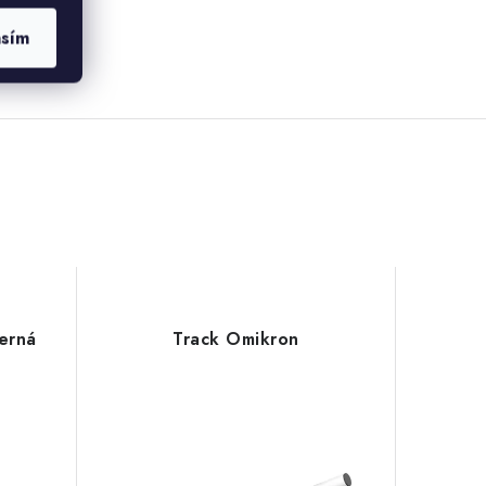
asím
černá
Track Omikron