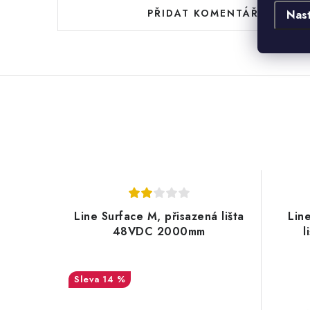
PŘIDAT KOMENTÁŘ
Nas
Line Surface M, přisazená lišta
Lin
48VDC 2000mm
l
14 %