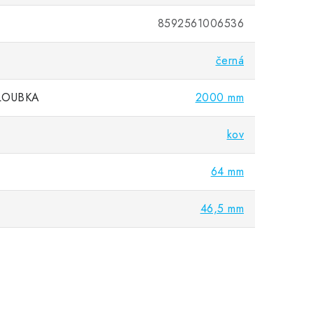
8592561006536
černá
LOUBKA
2000 mm
kov
64 mm
46,5 mm