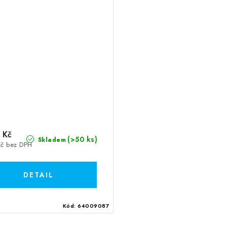
 Kč
(>50 ks)
Skladem
Kč bez DPH
Kód:
64009087