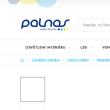
Přejít
na
obsah
OSVĚTLENÍ INTERIÉRU
LED
VEN
Domů
Osvětlení interiéru
Lištový systém
Magneti