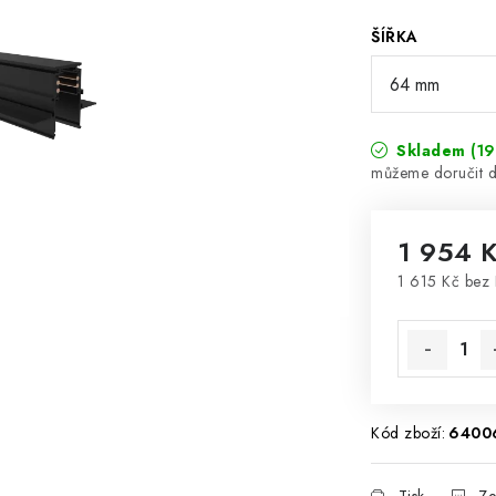
ŠÍŘKA
Skladem
(19
1 954 
1 615 Kč bez
Měrná cena
Kód zboží:
6400