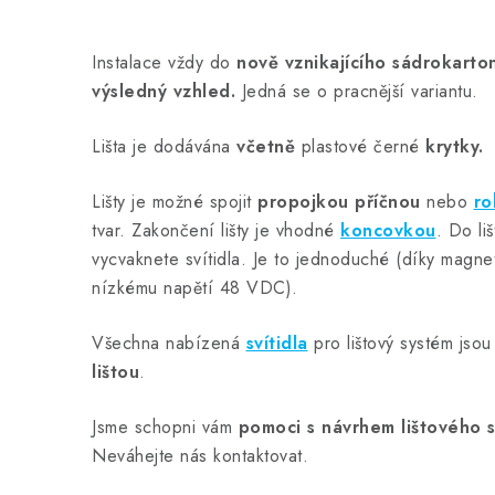
Instalace vždy do
nově vznikajícího sádrokarto
výsledný vzhled.
Jedná se o pracnější variantu.
Lišta je dodávána
včetně
plastové černé
krytky.
Lišty je možné spojit
propojkou
příčnou
nebo
ro
tvar. Zakončení lišty je vhodné
koncovkou
. Do li
vycvaknete svítidla. Je to jednoduché (díky magn
nízkému napětí 48 VDC).
Všechna nabízená
svítidla
pro lištový systém jso
lištou
.
Jsme schopni vám
pomoci s návrhem lištového s
Neváhejte nás kontaktovat.