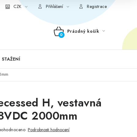
CZK
Přihlášení
Registrace
Prázdný košík
NÁKUPNÍ
KOŠÍK
 STAŽENÍ
00mm
ecessed H, vestavná
 48VDC 2000mm
eohodnoceno
Podrobnosti hodnocení