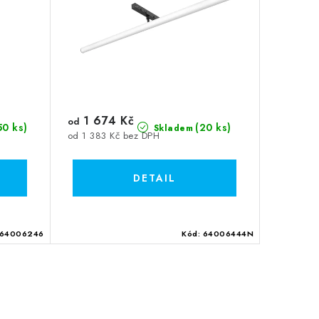
1 674 Kč
od
50 ks)
(20 ks)
Skladem
od 1 383 Kč bez DPH
64006246
Kód:
64006444N