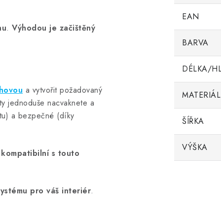
EAN
nu
.
Výhodou je začištěný
BARVA
DÉLKA/H
hovou
a vytvořit požadovaný
MATERIÁL
šty jednoduše nacvaknete a
etu) a bezpečné (díky
ŠÍŘKA
VÝŠKA
u
kompatibilní s touto
ystému pro váš interiér
.