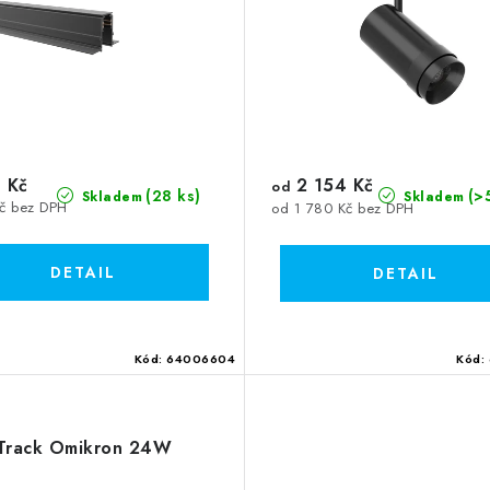
 Kč
2 154 Kč
od
(28 ks)
(>
Skladem
Skladem
Kč bez DPH
od 1 780 Kč bez DPH
Kód:
64006604
Kód:
Track Omikron 24W