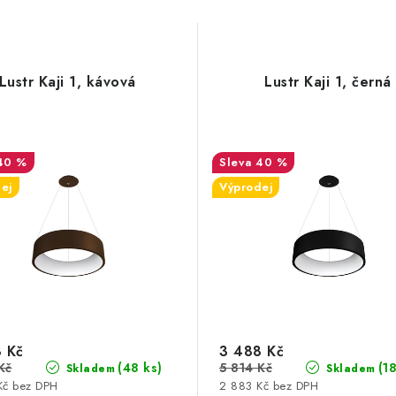
Lustr Kaji 1, kávová
Lustr Kaji 1, černá
40 %
40 %
ej
Výprodej
 Kč
3 488 Kč
Kč
5 814 Kč
(48 ks)
(1
Skladem
Skladem
Kč bez DPH
2 883 Kč bez DPH