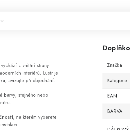
Doplňko
Značka
 vychází z vnitřní strany
moderních interiérů. Lustr je
tru
, avizujte při objednání.
Kategorie
né barvy, stejného nebo
EAN
riéru.
BARVA
čnosti,
na kterém vyberete
instalaci.
DÁLKOVÝ