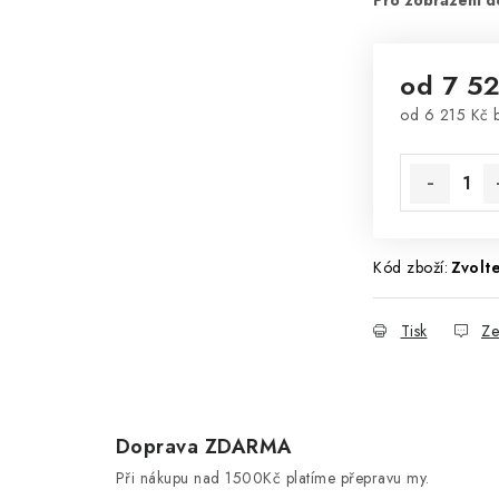
od
7 5
od
6 215 Kč
b
Měrná cena
Kód zboží:
Zvolte
Tisk
Ze
Doprava ZDARMA
d
Při nákupu nad 1500Kč platíme přepravu my.