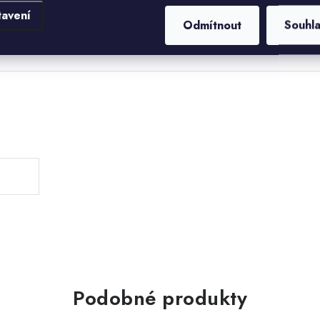
tavení
Odmítnout
Souhl
.
Podobné produkty