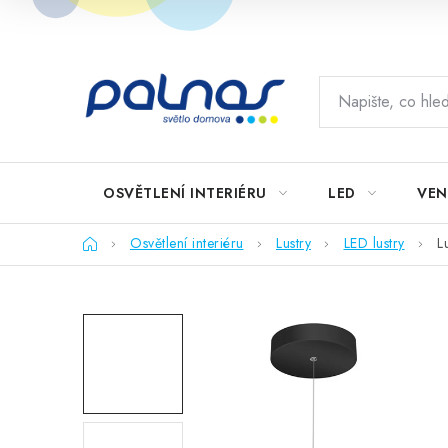
Přejít
na
obsah
OSVĚTLENÍ INTERIÉRU
LED
VEN
Domů
Osvětlení interiéru
Lustry
LED lustry
L