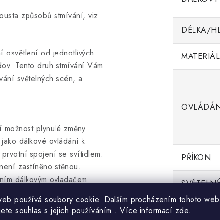
pousta způsobů stmívání, viz
DÉLKA/H
 osvětlení od jednotlivých
MATERIÁL
udov. Tento druh stmívání Vám
vání světelných scén, a
OVLÁDÁN
 možnost plynulé změny
 jako dálkové ovládání k
 prvotní spojení se svítidlem.
PŘÍKON
 není zastíněno stěnou.
edním dálkovým ovladačem
SVĚTELNÝ
talace.
web používá soubory cookie. Dalším procházením tohoto web
jete souhlas s jejich používáním.. Více informací
zde
.