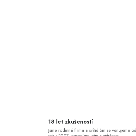
18 let zkušeností
Jsme rodinná firma a svítidlům se věnujeme o
roku 2007, poradíme vám s výběrem.