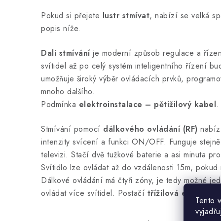
Pokud si přejete
lustr stmívat
, nabízí se velká s
popis níže.
Dali stmívání
je moderní způsob regulace a řízení
svítidel až po celý systém inteligentního řízení b
umožňuje široký výběr ovládacích prvků, programo
mnoho dalšího.
Podmínka
elektroinstalace –
pětižilový kabel
.
Stmívání pomocí
dálkového ovládání (RF)
nabízí
intenzity svícení a funkci ON/OFF. Funguje stejně
televizi. Stačí dvě tužkové baterie a asi minuta pro
Svítidlo lze ovládat až do vzdálenosti 15m, pokud
Dálkové ovládání má čtyři zóny, je tedy možné j
ovládat více svítidel. Postačí
třížilová elektroins
Tento 
vyjadřu