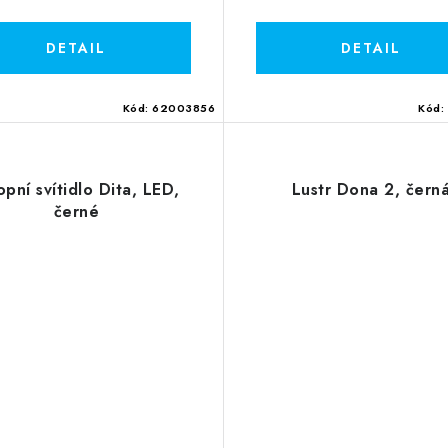
Kód:
62003856
Kód:
opní svítidlo Dita, LED,
Lustr Dona 2, čern
černé