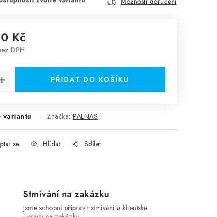
Možnosti doručení
20 Kč
ez DPH
:
PŘIDAT DO KOŠÍKU
 variantu
Značka:
PALNAS
ptat se
Hlídat
Sdílet
Stmívání na zakázku
Jsme schopni připravit stmívání a klientské
úpravy na zakázku.