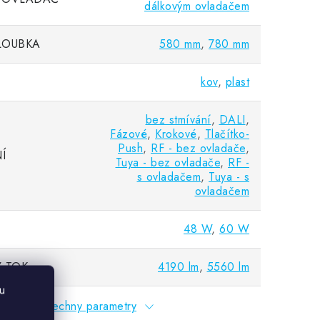
dálkovým ovladačem
LOUBKA
580 mm
,
780 mm
kov
,
plast
bez stmívání
,
DALI
,
Fázové
,
Krokové
,
Tlačítko-
Push
,
RF - bez ovladače
,
Í
Tuya - bez ovladače
,
RF -
s ovladačem
,
Tuya - s
ovladačem
48 W
,
60 W
 TOK
4190 lm
,
5560 lm
u
Všechny parametry