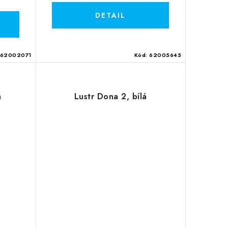
62002071
Kód:
62005645
á
Lustr Dona 2, bílá