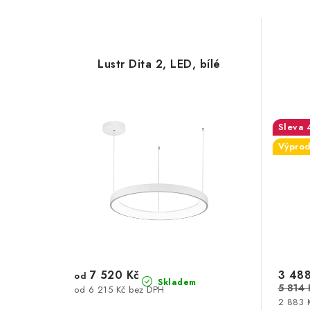
Lustr Dita 2, LED, bílé
Výprod
7 520 Kč
3 488
od
Skladem
5 814 
od 6 215 Kč bez DPH
2 883 