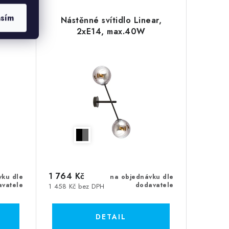
asím
max.
Nástěnné svítidlo Linear,
2xE14, max.40W
1 764 Kč
vku dle
na objednávku dle
avatele
dodavatele
1 458 Kč bez DPH