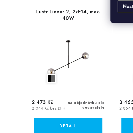
Nas
Lustr Linear 2, 2xE14, max.
Lust
40W
2 473 Kč
3 465
na objednávku dle
dodavatele
2 044 Kč bez DPH
2 864 