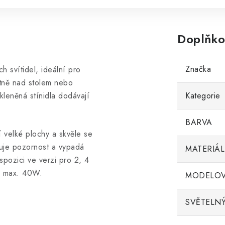
Doplňko
Značka
 svítidel, ideální pro
ektně nad stolem nebo
kleněná stínidla dodávají
Kategorie
BARVA
 velké plochy a skvěle se
huje pozornost a vypadá
MATERIÁL
ispozici ve verzi pro 2, 4
4, max. 40W.
MODELOV
SVĚTELNÝ