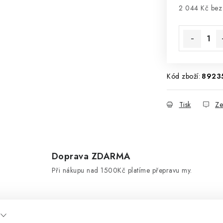
2 044 Kč be
Měrná cena
Kód zboží:
8923
Tisk
Ze
Doprava ZDARMA
d
Při nákupu nad 1500Kč platíme přepravu my.