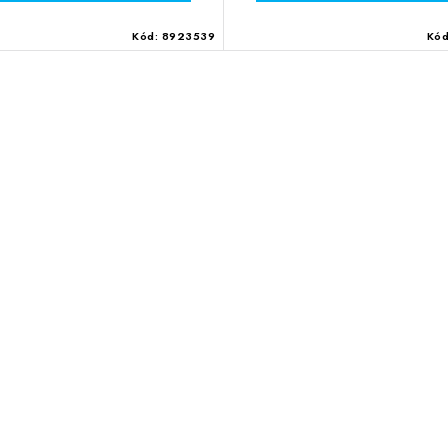
Kód:
8923539
Kó