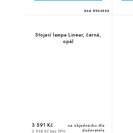
Kód:
8923522
Stojací lampa Linear, černá,
opál
3 591 Kč
na objednávku dle
dodavatele
2 968 Kč bez DPH