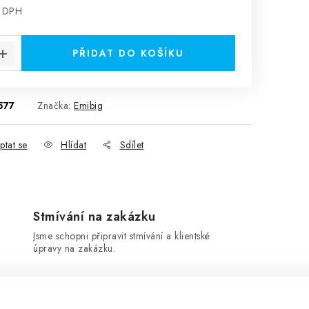
z DPH
:
PŘIDAT DO KOŠÍKU
577
Značka:
Emibig
ptat se
Hlídat
Sdílet
Stmívání na zakázku
Jsme schopni připravit stmívání a klientské
úpravy na zakázku.