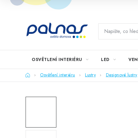
Přejít
na
obsah
OSVĚTLENÍ INTERIÉRU
LED
VEN
Domů
Osvětlení interiéru
Lustry
Designové lustry