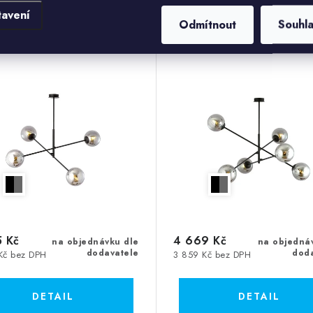
tavení
Odmítnout
Souhl
r Linear 4, 4xE14, max.
Lustr Linear 6, 6xE14, 
40W
40W
 Kč
4 669 Kč
na objednávku dle
na objedná
dodavatele
dod
Kč bez DPH
3 859 Kč bez DPH