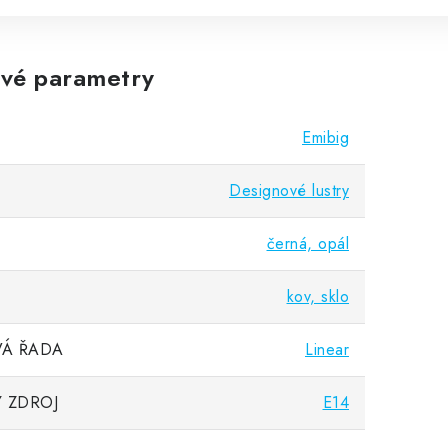
vé parametry
Emibig
Designové lustry
černá, opál
kov, sklo
Á ŘADA
Linear
 ZDROJ
E14