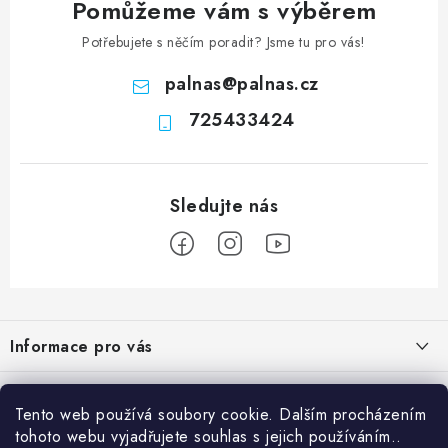
Pomůžeme vám s výběrem
Potřebujete s něčím poradit? Jsme tu pro vás!
palnas
@
palnas.cz
725433424
Z
á
Informace pro vás
p
a
Obchodní podmínky
Přijímáme online platby
t
Tento web používá soubory cookie. Dalším procházením
Podmínky ochrany osobních údajů
í
tohoto webu vyjadřujete souhlas s jejich používáním..