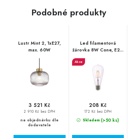
Podobné produkty
Lustr Mint 2, 1xE27,
Led filamentová
max. 60W
žárovka 8W Cone, E27,
2700K
Akce
3 521 Kč
208 Kč
2 910 Kč bez DPH
172 Kč bez DPH
(>50 ks)
na objednávku dle
Skladem
dodavatele