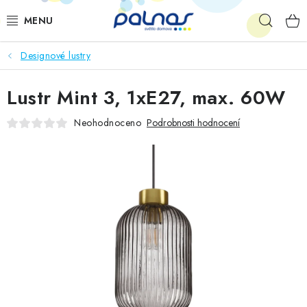
Přejít
Hleda
na
obsah
Designové lustry
OSVĚTLENÍ INTERIÉRU
Lustr Mint 3, 1xE27, max. 60W
LED
Neohodnoceno
Podrobnosti hodnocení
VENKOVNÍ OSVĚTLENÍ
AKCE
SHOWROOM
KE STAŽENÍ