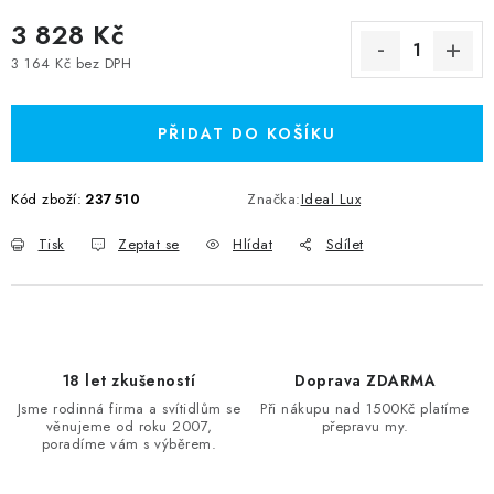
3 828 Kč
3 164 Kč bez DPH
Měrná cena:
PŘIDAT DO KOŠÍKU
Kód zboží:
237510
Značka:
Ideal Lux
Tisk
Zeptat se
Hlídat
Sdílet
18 let zkušeností
Doprava ZDARMA
Jsme rodinná firma a svítidlům se
Při nákupu nad 1500Kč platíme
věnujeme od roku 2007,
přepravu my.
poradíme vám s výběrem.