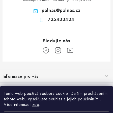
palnas
@
palnas.cz
725433424
Z
á
Informace pro vás
p
a
Obchodní podmínky
Přijímáme online platby
t
Tento web používá soubory cookie. Dalším procházením
Podmínky ochrany osobních údajů
í
tohoto webu vyjadřujete souhlas s jejich používáním..
Přihlášení
Více informací
zde
.
Odstoupení od kupní smlouvy
E-mail