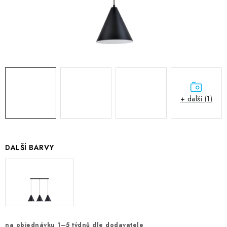
+ další (1)
DALŠÍ BARVY
na objednávku 1–5 týdnů dle dodavatele