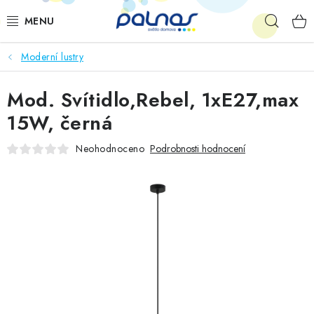
Přejít
Hleda
na
obsah
Moderní lustry
OSVĚTLENÍ INTERIÉRU
Mod. Svítidlo,Rebel, 1xE27,max
LED
15W, černá
VENKOVNÍ OSVĚTLENÍ
Neohodnoceno
Podrobnosti hodnocení
AKCE
SHOWROOM
KE STAŽENÍ