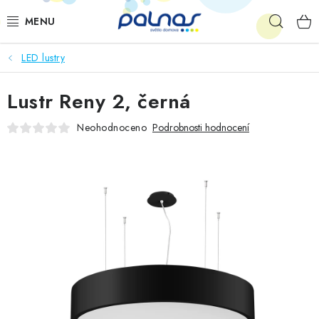
Přejít
Hleda
na
obsah
LED lustry
OSVĚTLENÍ INTERIÉRU
Lustr Reny 2, černá
LED
Neohodnoceno
Podrobnosti hodnocení
VENKOVNÍ OSVĚTLENÍ
AKCE
SHOWROOM
KE STAŽENÍ