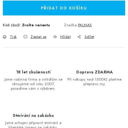
PŘIDAT DO KOŠÍKU
Kód zboží:
Zvolte variantu
Značka:
PALNAS
Tisk
Zeptat se
Hlídat
Sdílet
18 let zkušeností
Doprava ZDARMA
Jsme rodinná firma a svítidlům se
Při nákupu nad 1500Kč platíme
věnujeme od roku 2007,
přepravu my.
poradíme vám s výběrem.
Stmívání na zakázku
Jsme schopni připravit stmívání a
klientské úpravy na zakázku.