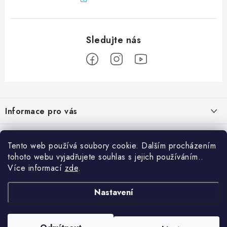
Z
á
Informace pro vás
p
a
Obchodní podmínky
Přijímáme online platby
t
Tento web používá soubory cookie. Dalším procházením
Podmínky ochrany osobních údajů
í
tohoto webu vyjadřujete souhlas s jejich používáním..
Přihlášení
Více informací
zde
.
Odstoupení od kupní smlouvy
E-mail
Vyhledávání
Kontakty
Nastavení
Projekt financován Evropskou unií
HLEDAT
Copyright 2026
palnas.cz
. Všechna práva vyhrazena.
Moje objednávka