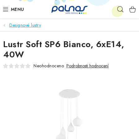
Přejít
Hleda
na
obsah
Designové lustry
OSVĚTLENÍ INTERIÉRU
Lustr Soft SP6 Bianco, 6xE14,
LED
40W
VENKOVNÍ OSVĚTLENÍ
Neohodnoceno
Podrobnosti hodnocení
AKCE
SHOWROOM
KE STAŽENÍ