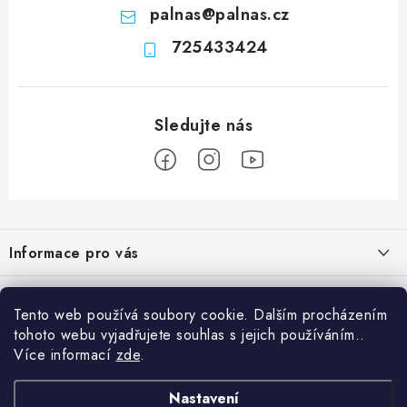
palnas
@
palnas.cz
725433424
Z
á
Informace pro vás
p
a
Obchodní podmínky
Přijímáme online platby
t
Tento web používá soubory cookie. Dalším procházením
Podmínky ochrany osobních údajů
í
tohoto webu vyjadřujete souhlas s jejich používáním..
Přihlášení
Více informací
zde
.
Odstoupení od kupní smlouvy
E-mail
Vyhledávání
Kontakty
Nastavení