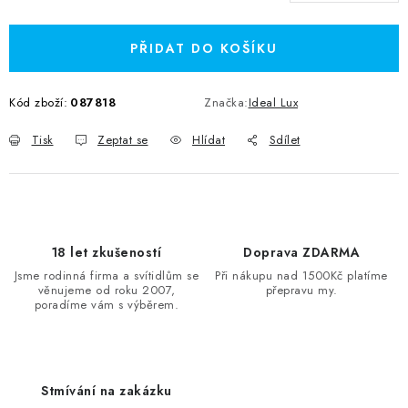
Měrná cena:
PŘIDAT DO KOŠÍKU
Kód zboží:
087818
Značka:
Ideal Lux
Tisk
Zeptat se
Hlídat
Sdílet
18 let zkušeností
Doprava ZDARMA
Jsme rodinná firma a svítidlům se
Při nákupu nad 1500Kč platíme
věnujeme od roku 2007,
přepravu my.
poradíme vám s výběrem.
Stmívání na zakázku