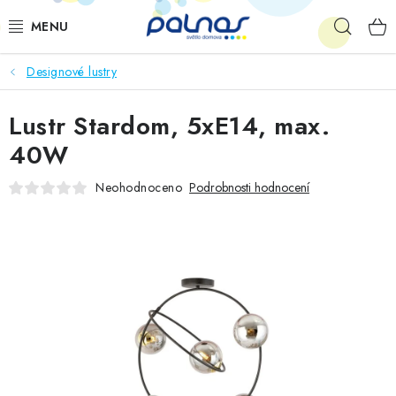
Přejít
Hleda
na
obsah
Designové lustry
OSVĚTLENÍ INTERIÉRU
Lustr Stardom, 5xE14, max.
LED
40W
VENKOVNÍ OSVĚTLENÍ
Neohodnoceno
Podrobnosti hodnocení
AKCE
SHOWROOM
KE STAŽENÍ