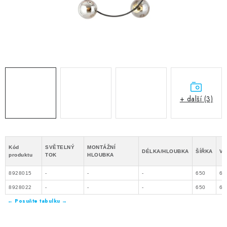
+ další (3)
Kód
SVĚTELNÝ
MONTÁŽNÍ
DÉLKA/HLOUBKA
ŠÍŘKA
VÝ
produktu
TOK
HLOUBKA
8928015
-
-
-
650
65
8928022
-
-
-
650
65