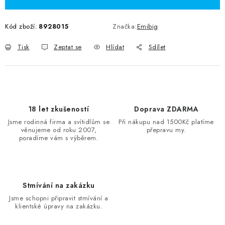
Kód zboží:
8928015
Značka:
Emibig
Tisk
Zeptat se
Hlídat
Sdílet
18 let zkušeností
Doprava ZDARMA
Jsme rodinná firma a svítidlům se
Při nákupu nad 1500Kč platíme
věnujeme od roku 2007,
přepravu my.
poradíme vám s výběrem.
Stmívání na zakázku
Jsme schopni připravit stmívání a
klientské úpravy na zakázku.