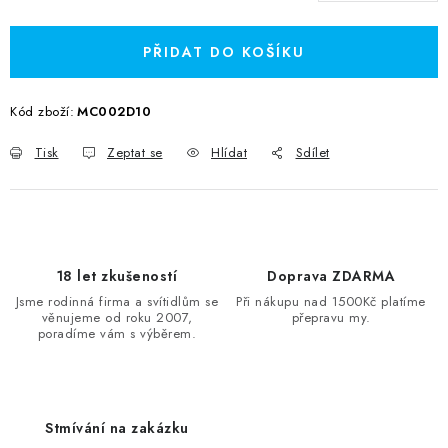
Měrná cena:
PŘIDAT DO KOŠÍKU
Kód zboží:
MC002D10
Tisk
Zeptat se
Hlídat
Sdílet
18 let zkušeností
Doprava ZDARMA
Jsme rodinná firma a svítidlům se
Při nákupu nad 1500Kč platíme
věnujeme od roku 2007,
přepravu my.
poradíme vám s výběrem.
Stmívání na zakázku