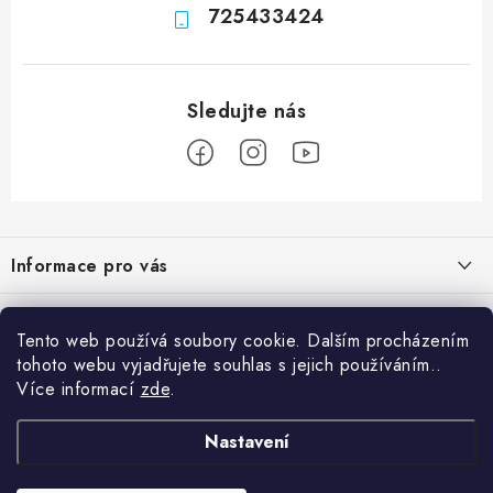
725433424
Z
á
Informace pro vás
p
a
Obchodní podmínky
Přijímáme online platby
t
Tento web používá soubory cookie. Dalším procházením
Podmínky ochrany osobních údajů
í
tohoto webu vyjadřujete souhlas s jejich používáním..
Přihlášení
Více informací
zde
.
Odstoupení od kupní smlouvy
E-mail
Vyhledávání
Kontakty
Nastavení
Projekt financován Evropskou unií
HLEDAT