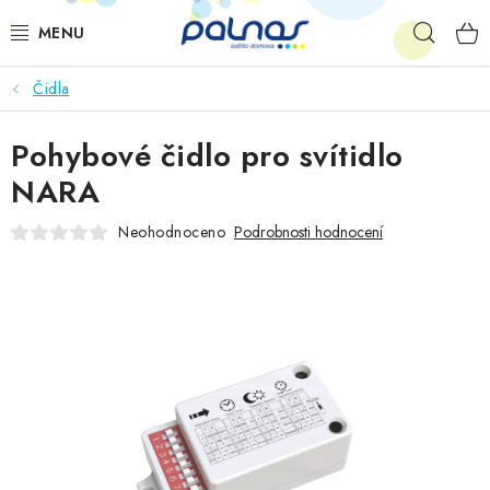
Přejít
Hleda
na
obsah
Čidla
OSVĚTLENÍ INTERIÉRU
Pohybové čidlo pro svítidlo
LED
NARA
VENKOVNÍ OSVĚTLENÍ
Neohodnoceno
Podrobnosti hodnocení
AKCE
SHOWROOM
KE STAŽENÍ