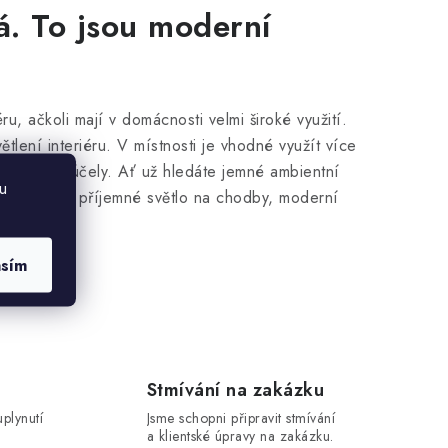
á. To jsou moderní
u, ačkoli mají v domácnosti velmi široké využití.
ětlení interiéru. V místnosti je vhodné využít více
 pro různé účely. Ať už hledáte jemné ambientní
u
bezpečné a příjemné světlo na chodby, moderní
asím
víc
Stmívání na zakázku
uplynutí
Jsme schopni připravit stmívání
a klientské úpravy na zakázku.