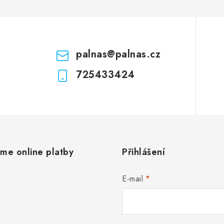
palnas
@
palnas.cz
725433424
áme online platby
Přihlášení
E-mail