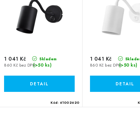
s
p
p
r
r
o
o
d
d
u
u
1 041 Kč
1 041 Kč
k
Skladem
Sklade
(>50 ks)
(>50 ks)
860 Kč bez DPH
860 Kč bez DPH
k
t
ů
ů
Kód:
61002620
O