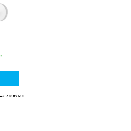
m
Kód:
61002613