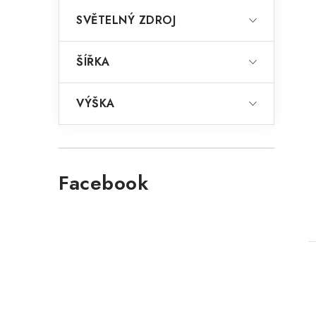
SVĚTELNÝ ZDROJ
ŠÍŘKA
VÝŠKA
Facebook
t