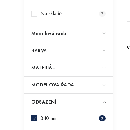
a
Na skladě
2
n
n
Modelová řada
í
V
p
BARVA
a
MATERIÁL
n
e
MODELOVÁ ŘADA
l
ODSAZENÍ
i
340 mm
2