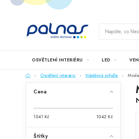
Přejít
na
obsah
OSVĚTLENÍ INTERIÉRU
LED
VEN
Domů
Osvětlení interiéru
Nástěnná svítidla
Moder
P
Cena
o
s
1041
Kč
1042
Kč
t
r
Štítky