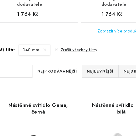
dodavatele
dodavatele
1 764 Kč
1 764 Kč
Zobrazit více produ
áš filtr:
340 mm
Zrušit všechny filtry
Ř
NEJPRODÁVANĚJŠÍ
NEJLEVNĚJŠÍ
NEJD
a
V
z
ý
e
Nástěnné svítidlo Gema,
Nástěnné svítidlo
p
černá
bílá
n
í