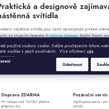
v
Praktická a designově zajímav
nástěnná svítidla
á
d
oderní nástěnná svítidla jsou často opomíjeným prvkem interiér
a
polu se stojacími lampami či
stolními lampami
doplní hlavní osv
c
větelných zdrojů pro možnost tvorby různé intenzity osvětlení
web používá soubory cookie. Dalším procházením tohoto web
větlo do obývacího pokoje, čtecí osvětlení do ložnice nebo 
jete souhlas s jejich používáním.. Více informací
zde
.
ástěnná svítidla nabízejí širokou škálu možností.
p
tavení
Odmítnout
Souhl
Chci se dozvědět 
v
k
y
Doprava ZDARMA
Pozáruční servis
v
Při nákupu nad 1500Kč platíme
Zajišťujeme servis i po 
ý
přepravu my.
záruky.