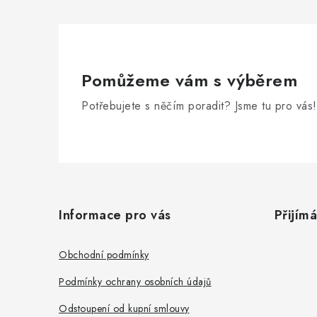
Pomůžeme vám s výběrem
Potřebujete s něčím poradit? Jsme tu pro vás!
Z
á
Informace pro vás
Přijím
p
a
Obchodní podmínky
t
Podmínky ochrany osobních údajů
í
Odstoupení od kupní smlouvy