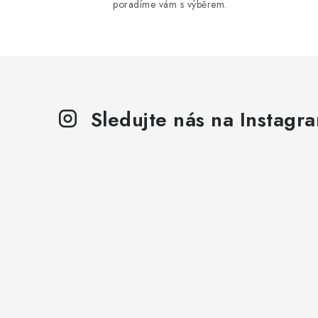
poradíme vám s výběrem.
i
Sledujte nás na Instagr