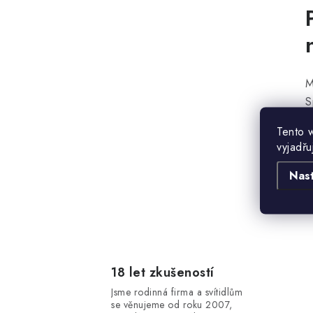
l
M
S
s
Tento 
í
s
vyjadřu
n
Nas
r
18 let zkušeností
Jsme rodinná firma a svítidlům
se věnujeme od roku 2007,