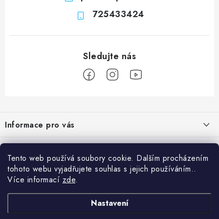
725433424
Z
á
Informace pro vás
p
a
Obchodní podmínky
Přijímáme online platby
t
Tento web používá soubory cookie. Dalším procházením
Podmínky ochrany osobních údajů
í
tohoto webu vyjadřujete souhlas s jejich používáním..
Přihlášení
Více informací
zde
.
Odstoupení od kupní smlouvy
E-mail
Vyhledávání
Kontakty
Nastavení
Projekt financován Evropskou unií