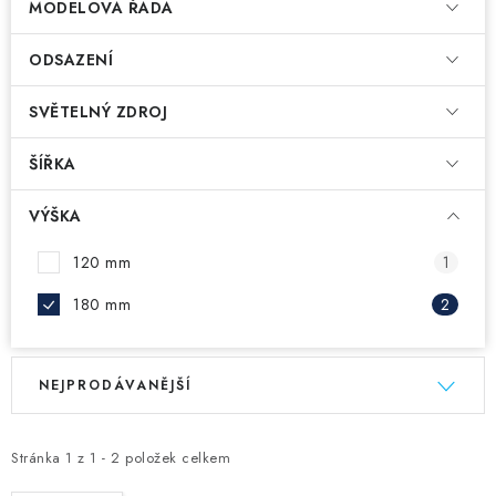
MODELOVÁ ŘADA
ODSAZENÍ
SVĚTELNÝ ZDROJ
ŠÍŘKA
VÝŠKA
120 mm
1
180 mm
2
V
Ř
NEJPRODÁVANĚJŠÍ
ý
a
p
z
i
e
Stránka
1
z
1
-
2
položek celkem
s
n