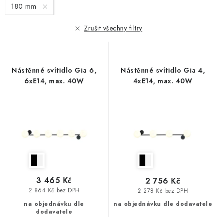
180 mm
p
í
r
p
Zrušit všechny filtry
o
r
d
o
u
d
Nástěnné svítidlo Gia 6,
Nástěnné svítidlo Gia 4,
k
u
6xE14, max. 40W
4xE14, max. 40W
t
k
ů
t
ů
3 465 Kč
2 756 Kč
2 864 Kč bez DPH
2 278 Kč bez DPH
na objednávku dle
na objednávku dle dodavatele
dodavatele