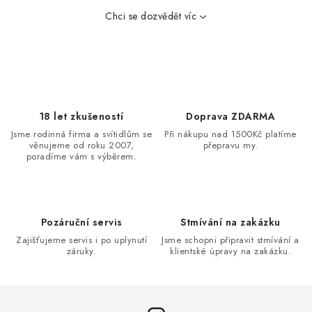
y
v
Chci se dozvědět víc
ý
p
i
s
u
18 let zkušeností
Doprava ZDARMA
Jsme rodinná firma a svítidlům se
Při nákupu nad 1500Kč platíme
věnujeme od roku 2007,
přepravu my.
poradíme vám s výběrem.
Pozáruční servis
Stmívání na zakázku
Zajišťujeme servis i po uplynutí
Jsme schopni připravit stmívání a
záruky.
klientské úpravy na zakázku.