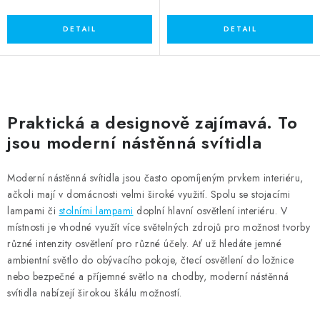
O
v
Praktická a designově zajímavá. To
l
jsou moderní nástěnná svítidla
á
d
Moderní nástěnná svítidla jsou často opomíjeným prvkem interiéru,
a
ačkoli mají v domácnosti velmi široké využití. Spolu se stojacími
c
lampami či
stolními lampami
doplní hlavní osvětlení interiéru. V
í
místnosti je vhodné využít více světelných zdrojů pro možnost tvorby
p
různé intenzity osvětlení pro různé účely. Ať už hledáte jemné
ambientní světlo do obývacího pokoje, čtecí osvětlení do ložnice
r
nebo bezpečné a příjemné světlo na chodby, moderní nástěnná
v
svítidla nabízejí širokou škálu možností.
k