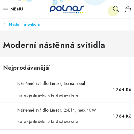
Přejít
Hleda
na
obsah
Nástěnná svítidla
OSVĚTLENÍ INTERIÉRU
LED
Moderní nástěnná svítidla
VENKOVNÍ OSVĚTLENÍ
Nejprodávanější
AKCE
Nástěnné svítidlo Linear, černá, opál
SHOWROOM
1 764 Kč
na objednávku dle dodavatele
KE STAŽENÍ
Nástěnné svítidlo Linear, 2xE14, max.40W
1 764 Kč
na objednávku dle dodavatele