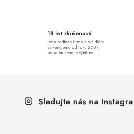
l
18 let zkušeností
Jsme rodinná firma a svítidlům
se věnujeme od roku 2007,
poradíme vám s výběrem.
í
Sledujte nás na Instagr
r