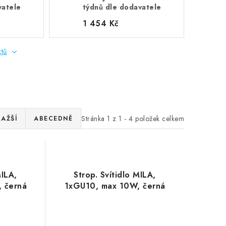
vatele
týdnů dle dodavatele
1 454 Kč
ktů
Stránka
1
z
1
-
4
položek celkem
RAŽŠÍ
ABECEDNĚ
MILA,
Strop. Svítidlo MILA,
 černá
1xGU10, max 10W, černá