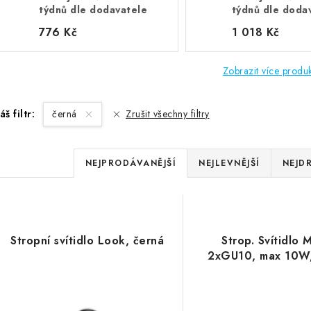
týdnů dle dodavatele
týdnů dle doda
776 Kč
1 018 Kč
Zobrazit více produ
áš filtr:
černá
Zrušit všechny filtry
Ř
NEJPRODÁVANĚJŠÍ
NEJLEVNĚJŠÍ
NEJD
a
V
z
ý
e
Stropní svítidlo Look, černá
Strop. Svítidlo 
p
2xGU10, max 10W,
n
í