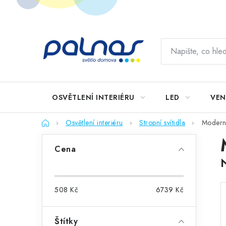
Přejít
na
obsah
OSVĚTLENÍ INTERIÉRU
LED
VEN
Domů
Osvětlení interiéru
Stropní svítidla
Moderní 
P
Cena
o
s
508
Kč
6739
Kč
t
r
Štítky