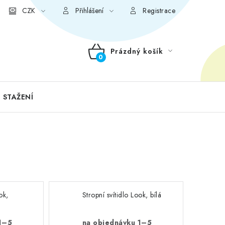
CZK
Přihlášení
Registrace
Prázdný košík
NÁKUPNÍ
KOŠÍK
 STAŽENÍ
ok,
Stropní svítidlo Look, bílá
 1–5
na objednávku 1–5