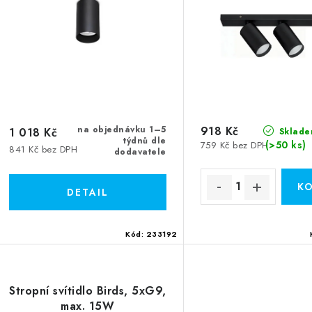
s
p
p
r
r
o
o
d
d
u
u
na objednávku 1–5
918 Kč
1 018 Kč
k
Sklade
týdnů dle
(>50 ks)
759 Kč bez DPH
841 Kč bez DPH
k
dodavatele
t
ů
ů
Kód:
233192
Stropní svítidlo Birds, 5xG9,
max. 15W