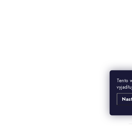
Tento 
vyjadřu
Nas