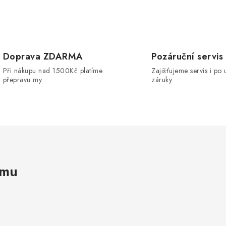
O
v
Doprava ZDARMA
Pozáruční servis
Při nákupu nad 1500Kč platíme
Zajišťujeme servis i po 
á
přepravu my.
záruky.
d
a
c
p
amu
v
k