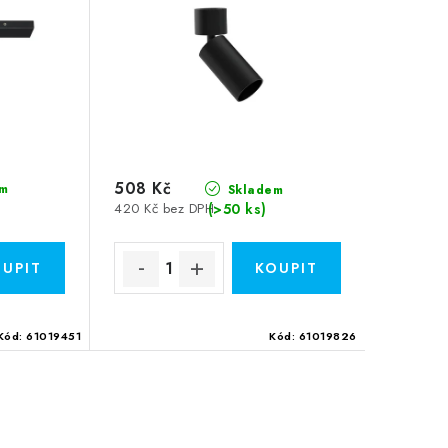
508 Kč
m
Skladem
(>50 ks)
420 Kč bez DPH
Kód:
61019451
Kód:
61019826