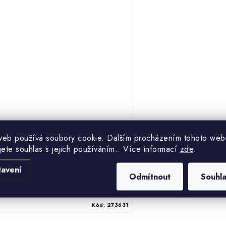
na objednávku 1–5
6 739 Kč
web používá soubory cookie. Dalším procházením tohoto web
týdnů dle
5 569 Kč bez DPH
dodavatele
jete souhlas s jejich používáním.. Více informací
zde
.
tavení
Odmítnout
Souhl
Kód:
273631