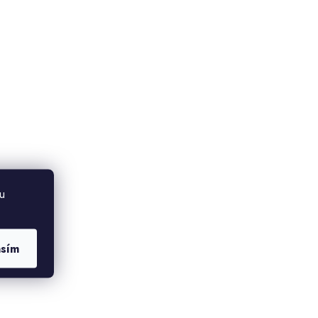
u
asím