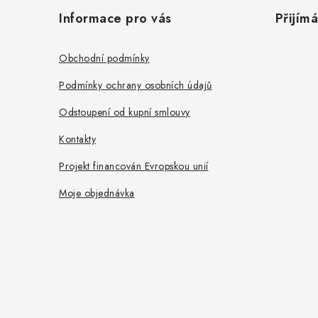
á
Informace pro vás
Přijím
p
a
Obchodní podmínky
t
Podmínky ochrany osobních údajů
í
Odstoupení od kupní smlouvy
Kontakty
Projekt financován Evropskou unií
Moje objednávka