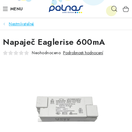
Přejít
Hleda
na
obsah
Nestmívatelné
OSVĚTLENÍ INTERIÉRU
Napaječ Eaglerise 600mA
LED
Neohodnoceno
Podrobnosti hodnocení
VENKOVNÍ OSVĚTLENÍ
AKCE
SHOWROOM
KE STAŽENÍ