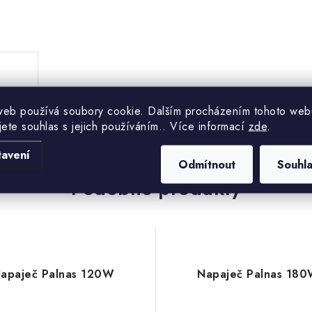
.
web používá soubory cookie. Dalším procházením tohoto web
jete souhlas s jejich používáním.. Více informací
zde
.
tavení
Odmítnout
Souhl
Podobné produkty
apaječ Palnas 120W
Napaječ Palnas 18