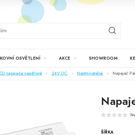
KOVNÍ OSVĚTLENÍ
AKCE
SHOWROOM
KE
ED napaječe napěťové
24V DC
Nestmívatelné
Napaječ Pa
Napaj
N
ŠÍŘKA