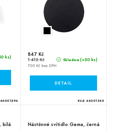
847 Kč
50 ks)
1 412 Kč
(>50 ks)
Skladem
700 Kč bez DPH
:
66001296
Kód:
66001340
 bílá
Nástěnné svítidlo Gema, černá