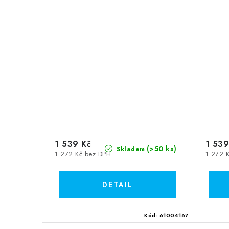
1 539 Kč
1 539
(>50 ks)
Skladem
1 272 Kč bez DPH
1 272 
Kód:
61004167