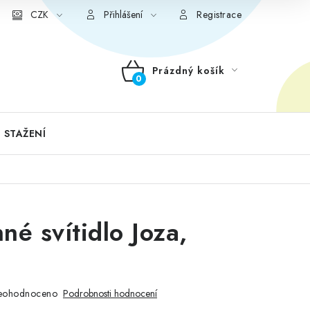
CZK
Přihlášení
Registrace
Prázdný košík
NÁKUPNÍ
KOŠÍK
 STAŽENÍ
né svítidlo Joza,
eohodnoceno
Podrobnosti hodnocení