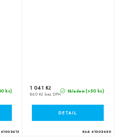
1 041 Kč
50 ks)
(>50 ks)
Skladem
860 Kč bez DPH
:
61002613
Kód:
61002620