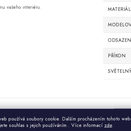
ěnu vašeho interiéru.
MATERIÁL
MODELOV
ODSAZEN
PŘÍKON
SVĚTELNÝ
web používá soubory cookie. Dalším procházením tohoto web
.
jete souhlas s jejich používáním.. Více informací
zde
.