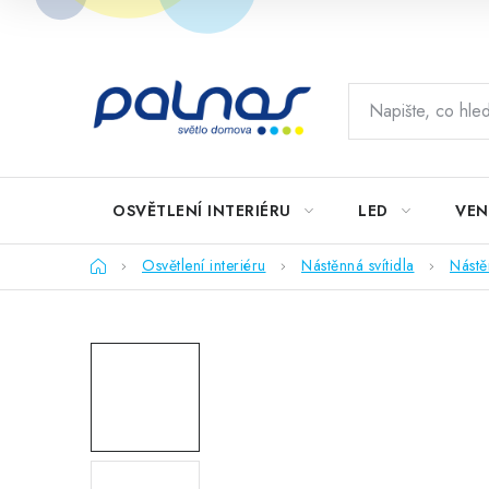
Přejít
na
obsah
OSVĚTLENÍ INTERIÉRU
LED
VEN
Domů
Osvětlení interiéru
Nástěnná svítidla
Nástě