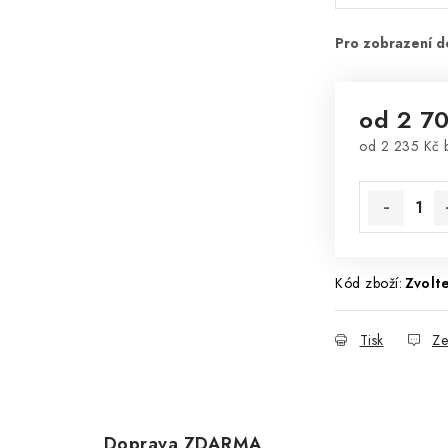
od
2 7
od
2 235 Kč
Měrná cena
Kód zboží:
Zvolte
Tisk
Ze
Doprava ZDARMA