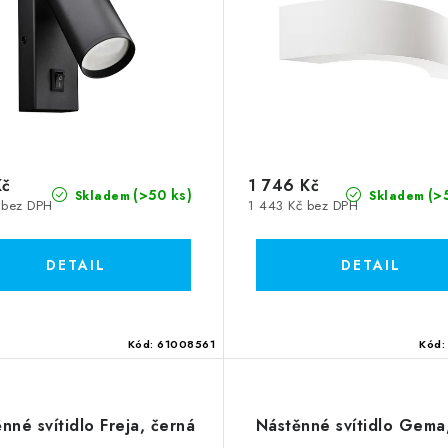
Kč
1 746 Kč
(>50 ks)
(>
Skladem
Skladem
 bez DPH
1 443 Kč bez DPH
Kód:
61008561
Kód
nné svítidlo Freja, černá
Nástěnné svítidlo Gema,