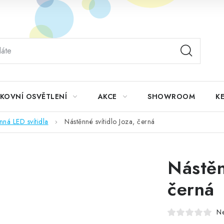
KOVNÍ OSVĚTLENÍ
AKCE
SHOWROOM
KE
nná LED svítidla
Nástěnné svítidlo Joza, černá
Nástěn
černá
N