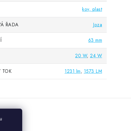
kov, plast
Á ŘADA
Joza
Í
63 mm
20 W
,
24 W
 TOK
1231 lm
,
1573 LM
u