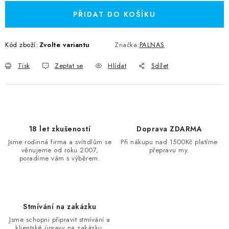
PŘIDAT DO KOŠÍKU
Kód zboží:
Zvolte variantu
Značka:
PALNAS
Tisk
Zeptat se
Hlídat
Sdílet
18 let zkušeností
Doprava ZDARMA
Jsme rodinná firma a svítidlům se
Při nákupu nad 1500Kč platíme
věnujeme od roku 2007,
přepravu my.
poradíme vám s výběrem.
Stmívání na zakázku
Jsme schopni připravit stmívání a
klientské úpravy na zakázku.