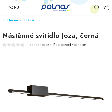
Přejít
Hleda
na
obsah
Nástěnná LED svítidla
OSVĚTLENÍ INTERIÉRU
Nástěnné svítidlo Joza, černá
LED
Neohodnoceno
Podrobnosti hodnocení
VENKOVNÍ OSVĚTLENÍ
AKCE
SHOWROOM
KE STAŽENÍ