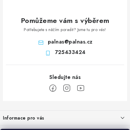
Pomůžeme vám s výběrem
Potřebujete s něčím poradit? Jsme tu pro vás!
palnas
@
palnas.cz
725433424
Z
á
Informace pro vás
p
a
Obchodní podmínky