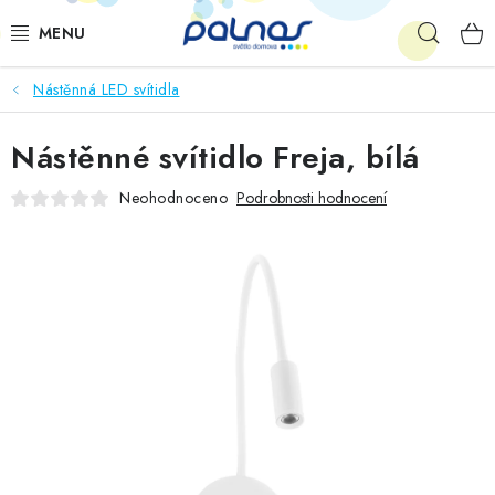
Přejít
Hleda
na
obsah
Nástěnná LED svítidla
OSVĚTLENÍ INTERIÉRU
Nástěnné svítidlo Freja, bílá
LED
Neohodnoceno
Podrobnosti hodnocení
VENKOVNÍ OSVĚTLENÍ
AKCE
SHOWROOM
KE STAŽENÍ