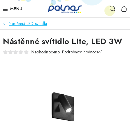
Přejít
Hleda
na
obsah
Nástěnná LED svítidla
OSVĚTLENÍ INTERIÉRU
Nástěnné svítidlo Lite, LED 3W
LED
Neohodnoceno
Podrobnosti hodnocení
VENKOVNÍ OSVĚTLENÍ
AKCE
SHOWROOM
KE STAŽENÍ