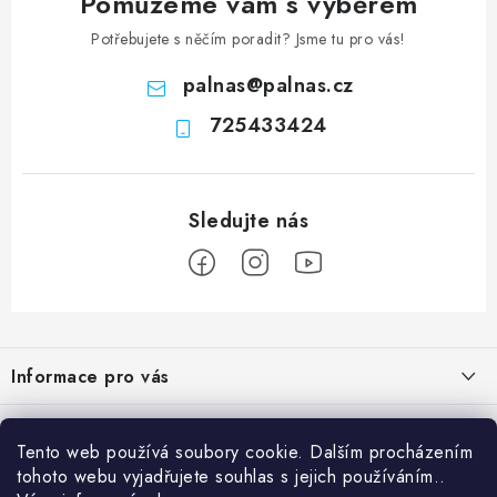
Pomůžeme vám s výběrem
Potřebujete s něčím poradit? Jsme tu pro vás!
palnas
@
palnas.cz
725433424
Z
á
Informace pro vás
p
a
Obchodní podmínky
Přijímáme online platby
t
Tento web používá soubory cookie. Dalším procházením
Podmínky ochrany osobních údajů
í
tohoto webu vyjadřujete souhlas s jejich používáním..
Přihlášení