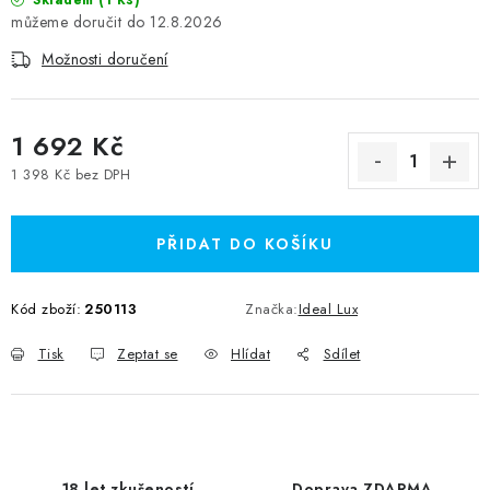
Skladem
12.8.2026
Možnosti doručení
1 692 Kč
1 398 Kč bez DPH
Měrná cena:
PŘIDAT DO KOŠÍKU
Kód zboží:
250113
Značka:
Ideal Lux
Tisk
Zeptat se
Hlídat
Sdílet
18 let zkušeností
Doprava ZDARMA