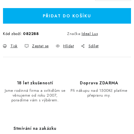
Měrná cena:
PŘIDAT DO KOŠÍKU
Kód zboží:
082288
Značka:
Ideal Lux
Tisk
Zeptat se
Hlídat
Sdílet
18 let zkušeností
Doprava ZDARMA
Jsme rodinná firma a svítidlům se
Při nákupu nad 1500Kč platíme
věnujeme od roku 2007,
přepravu my.
poradíme vám s výběrem.
Stmívání na zakázku