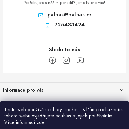
Potřebujete s něčím poradit? Jsme tu pro vás!
palnas
@
palnas.cz
725433424
Z
á
Informace pro vás
p
a
Obchodní podmínky
Přijímáme online platby
t
Tento web používá soubory cookie. Dalším procházením
Podmínky ochrany osobních údajů
í
tohoto webu vyjadřujete souhlas s jejich používáním..
Přihlášení
Více informací
zde
.
Odstoupení od kupní smlouvy