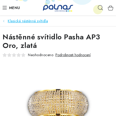
Přejít
Hleda
na
obsah
Klasická nástěnná svítidla
OSVĚTLENÍ INTERIÉRU
Nástěnné svítidlo Pasha AP3
LED
Oro, zlatá
VENKOVNÍ OSVĚTLENÍ
Neohodnoceno
Podrobnosti hodnocení
AKCE
SHOWROOM
KE STAŽENÍ