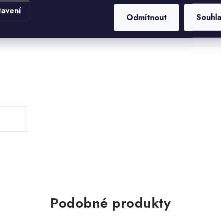
tavení
Odmítnout
Souhl
.
Podobné produkty