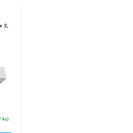
m 2,
7 ks)