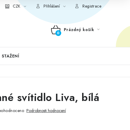
CZK
Přihlášení
Registrace
Prázdný košík
NÁKUPNÍ
KOŠÍK
 STAŽENÍ
né svítidlo Liva, bílá
eohodnoceno
Podrobnosti hodnocení