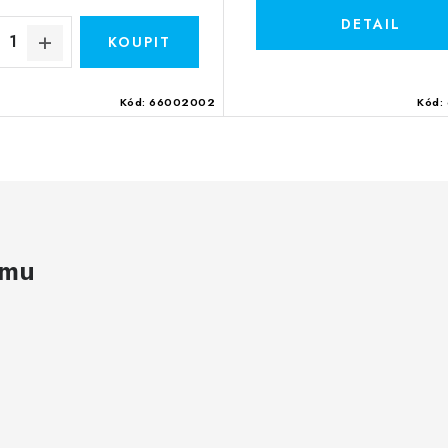
Kód:
66002002
Kód:
amu