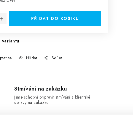
ez DPH
:
PŘIDAT DO KOŠÍKU
 variantu
ptat se
Hlídat
Sdílet
Stmívání na zakázku
Jsme schopni připravit stmívání a klientské
úpravy na zakázku.