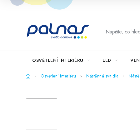
Přejít
na
obsah
OSVĚTLENÍ INTERIÉRU
LED
VEN
Domů
Osvětlení interiéru
Nástěnná svítidla
Nástě