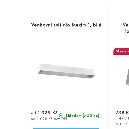
Venkovní svítidlo Maxim 1, bílá
Ve
1
1 329 Kč
738 K
od
(>50 ks)
Skladem
1 473 
od 1 098 Kč bez DPH
610 Kč