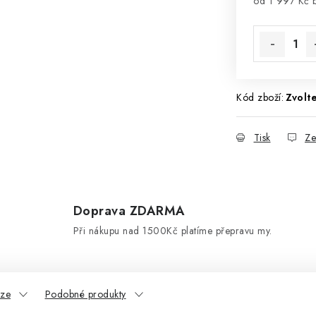
od
1 997 Kč
b
Měrná cena
Kód zboží:
Zvolte
Tisk
Ze
Doprava ZDARMA
d
Při nákupu nad 1500Kč platíme přepravu my.
uze
Podobné produkty