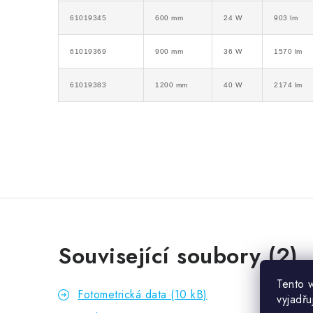
61019345
600 mm
24 W
903 lm
61019369
900 mm
36 W
1570 lm
61019383
1200 mm
40 W
2174 lm
Související soubory (2)
Tento 
Fotometrická data (10 kB)
vyjadřu