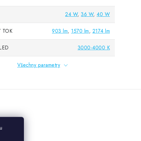
24 W
,
36 W
,
40 W
 TOK
903 lm
,
1570 lm
,
2174 lm
LED
3000-4000 K
Všechny parametry
u