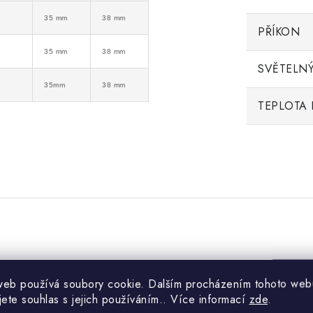
35 mm
38 mm
PŘÍKON
35 mm
38 mm
SVĚTELNÝ
35mm
38 mm
TEPLOTA 
web používá soubory cookie. Dalším procházením tohoto web
jete souhlas s jejich používáním.. Více informací
zde
.