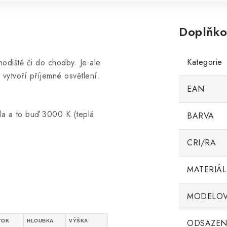
Doplňko
Kategorie
diště či do chodby. Je ale
vytvoří příjemné osvětlení.
EAN
tla a to buď 3000 K (teplá
BARVA
CRI/RA
MATERIÁL
MODELOV
ODSAZEN
TOK
HLOUBKA
VÝŠKA