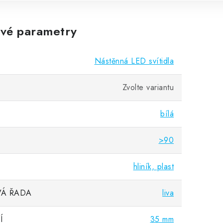
vé parametry
Nástěnná LED svítidla
Zvolte variantu
bílá
>90
hliník, plast
Á ŘADA
liva
Í
35 mm