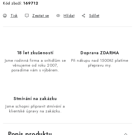
Kód zboží:
169712
Tisk
Zeptat se
Hlídat
Sdílet
18 let zkušeností
Doprava ZDARMA
Jsme rodinná firma a svítidlům se
Při nákupu nad 1500Kč platíme
věnujeme od roku 2007,
přepravu my.
poradíme vám s výběrem.
Stmívání na zakázku
Jsme schopni připravit stmívání a
klientské úpravy na zakázku.
Popis produktu