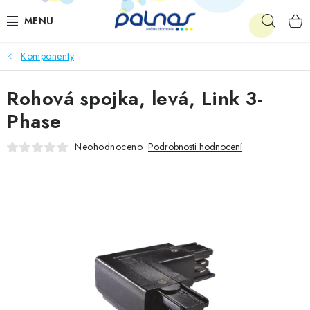
Přejít
Hleda
na
obsah
Komponenty
OSVĚTLENÍ INTERIÉRU
Rohová spojka, levá, Link 3-
LED
Phase
VENKOVNÍ OSVĚTLENÍ
Neohodnoceno
Podrobnosti hodnocení
AKCE
SHOWROOM
KE STAŽENÍ