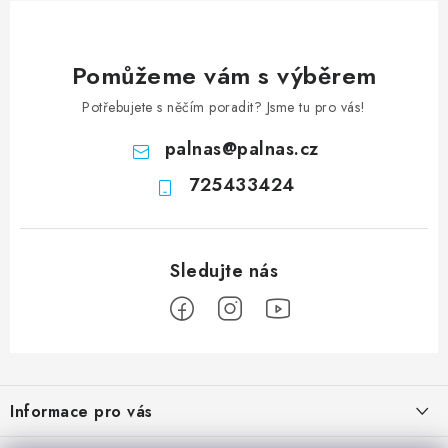
Pomůžeme vám s výběrem
Potřebujete s něčím poradit? Jsme tu pro vás!
palnas
@
palnas.cz
725433424
Z
á
Informace pro vás
p