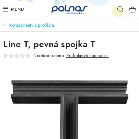
Přejít
Hleda
na
obsah
Komponenty k profilům
OSVĚTLENÍ INTERIÉRU
Line T, pevná spojka T
LED
Neohodnoceno
Podrobnosti hodnocení
VENKOVNÍ OSVĚTLENÍ
AKCE
SHOWROOM
KE STAŽENÍ