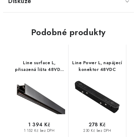
Diskuze
Podobné produkty
Line surface L,
Line Power L, napájecí
přisazená lišta 48VDC
konektor 48VDC
2000mm
1 394 Kč
278 Kč
1 152 Kč bez DPH
230 Kč bez DPH