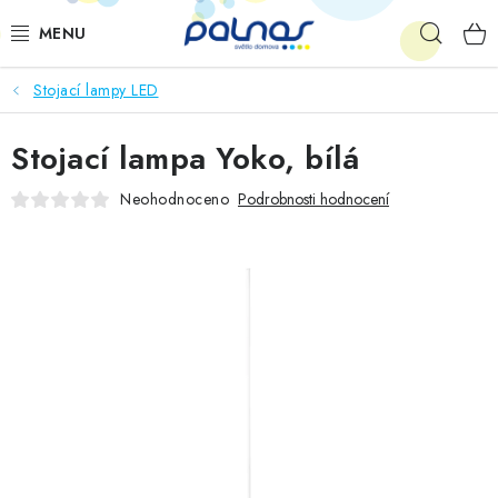
Přejít
Hleda
na
obsah
Stojací lampy LED
OSVĚTLENÍ INTERIÉRU
Stojací lampa Yoko, bílá
LED
Neohodnoceno
Podrobnosti hodnocení
VENKOVNÍ OSVĚTLENÍ
AKCE
SHOWROOM
KE STAŽENÍ