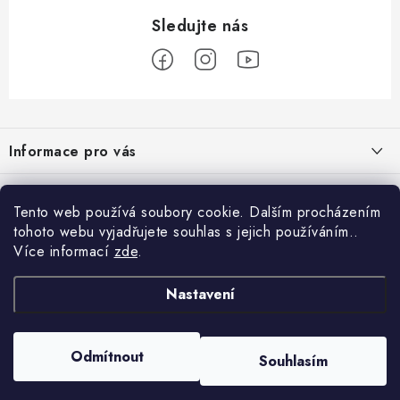
Z
á
Informace pro vás
p
a
Obchodní podmínky
Přijímáme online platby
t
Tento web používá soubory cookie. Dalším procházením
Podmínky ochrany osobních údajů
í
tohoto webu vyjadřujete souhlas s jejich používáním..
Přihlášení
Více informací
zde
.
Odstoupení od kupní smlouvy
E-mail
Vyhledávání
Kontakty
Nastavení
Projekt financován Evropskou unií
HLEDAT
Copyright 2026
palnas.cz
. Všechna práva vyhrazena.
Moje objednávka
Odmítnout
Souhlasím
Heslo
Vytvořil Shoptet
Nastavil tým EshopyUmíme.cz