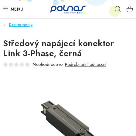
Přejít
Hleda
na
obsah
Komponenty
OSVĚTLENÍ INTERIÉRU
Středový napájecí konektor
LED
Link 3-Phase, černá
VENKOVNÍ OSVĚTLENÍ
Neohodnoceno
Podrobnosti hodnocení
AKCE
SHOWROOM
KE STAŽENÍ