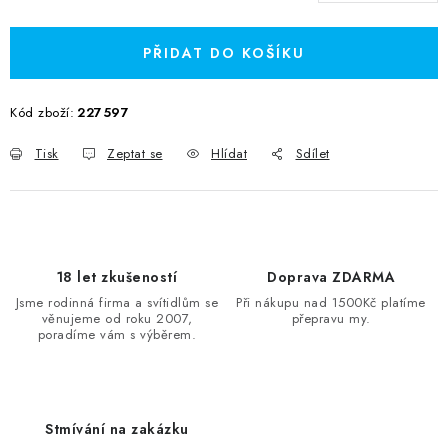
Měrná cena:
PŘIDAT DO KOŠÍKU
Kód zboží:
227597
Tisk
Zeptat se
Hlídat
Sdílet
18 let zkušeností
Doprava ZDARMA
Jsme rodinná firma a svítidlům se
Při nákupu nad 1500Kč platíme
věnujeme od roku 2007,
přepravu my.
poradíme vám s výběrem.
Stmívání na zakázku