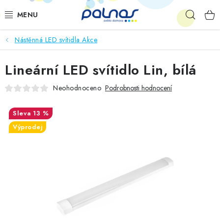
Přejít
Hleda
na
obsah
Nástěnná LED svítidla Akce
OSVĚTLENÍ INTERIÉRU
Lineární LED svítidlo Lin, bílá
LED
Neohodnoceno
Podrobnosti hodnocení
VENKOVNÍ OSVĚTLENÍ
13 %
AKCE
Výprodej
SHOWROOM
KE STAŽENÍ