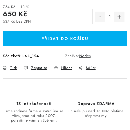
754 Kč
–13 %
650 Kč
537 Kč bez DPH
Měrná cena:
PŘIDAT DO KOŠÍKU
Kód zboží:
LNL_124
Značka:
Nedes
Tisk
Zeptat se
Hlídat
Sdílet
18 let zkušeností
Doprava ZDARMA
Jsme rodinná firma a svítidlům se
Při nákupu nad 1500Kč platíme
věnujeme od roku 2007,
přepravu my.
poradíme vám s výběrem.