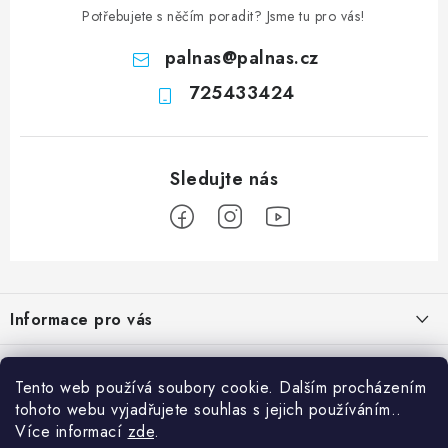
Potřebujete s něčím poradit? Jsme tu pro vás!
palnas
@
palnas.cz
725433424
Z
á
Informace pro vás
p
a
Obchodní podmínky
Přijímáme online platby
t
Tento web používá soubory cookie. Dalším procházením
Podmínky ochrany osobních údajů
í
tohoto webu vyjadřujete souhlas s jejich používáním..
Přihlášení
Více informací
zde
.
Odstoupení od kupní smlouvy