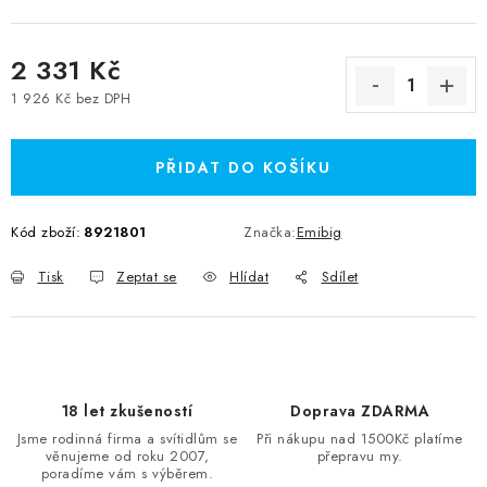
2 331 Kč
1 926 Kč bez DPH
Měrná cena:
PŘIDAT DO KOŠÍKU
Kód zboží:
8921801
Značka:
Emibig
Tisk
Zeptat se
Hlídat
Sdílet
18 let zkušeností
Doprava ZDARMA
Jsme rodinná firma a svítidlům se
Při nákupu nad 1500Kč platíme
věnujeme od roku 2007,
přepravu my.
poradíme vám s výběrem.