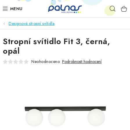
Přejít
Hleda
na
obsah
Designová stropní svítidla
OSVĚTLENÍ INTERIÉRU
Stropní svítidlo Fit 3, černá,
LED
opál
VENKOVNÍ OSVĚTLENÍ
Neohodnoceno
Podrobnosti hodnocení
AKCE
SHOWROOM
KE STAŽENÍ