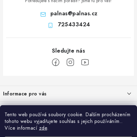
Potřebujete s něčím poradit? Jsme tu pro vás!
palnas
@
palnas.cz
725433424
Z
á
Informace pro vás
p
a
Obchodní podmínky
Přijímáme online platby
t
Tento web používá soubory cookie. Dalším procházením
Podmínky ochrany osobních údajů
í
tohoto webu vyjadřujete souhlas s jejich používáním..
Přihlášení
Více informací
zde
.
Odstoupení od kupní smlouvy
E-mail