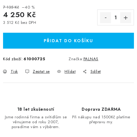
7 135 Kč
–40 %
4 250 Kč
3 512 Kč bez DPH
Měrná cena:
PŘIDAT DO KOŠÍKU
Kód zboží:
61000725
Značka:
PALNAS
Tisk
Zeptat se
Hlídat
Sdílet
18 let zkušeností
Doprava ZDARMA
Jsme rodinná firma a svítidlům se
Při nákupu nad 1500Kč platíme
věnujeme od roku 2007,
přepravu my.
poradíme vám s výběrem.