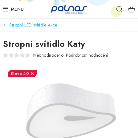
Přejít
Hleda
na
obsah
Stropní LED svítidla Akce
OSVĚTLENÍ INTERIÉRU
Stropní svítidlo Katy
LED
Neohodnoceno
Podrobnosti hodnocení
VENKOVNÍ OSVĚTLENÍ
40 %
AKCE
SHOWROOM
KE STAŽENÍ