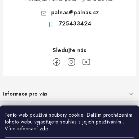
palnas
@
palnas.cz
725433424
Z
á
Informace pro vás
p
a
Obchodní podmínky
Přijímáme online platby
t
Tento web používá soubory cookie. Dalším procházením
Podmínky ochrany osobních údajů
í
tohoto webu vyjadřujete souhlas s jejich používáním..
Přihlášení
Více informací
zde
.
Odstoupení od kupní smlouvy
E-mail