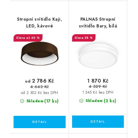
Stropní svítidlo Kaji,
PALNAS Stropní
LED, kávové
svítidlo Bary, bílá
až 40 %
58 %
2 786 Kč
1 870 Kč
od
4 529 Kč
4 643 Kč
1 545 Kč bez DPH
od 2 302 Kč bez DPH
(3 ks)
(17 ks)
Skladem
Skladem