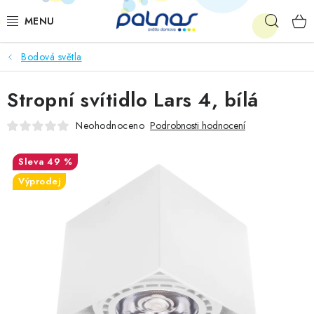
Přejít
Hleda
na
obsah
Bodová světla
OSVĚTLENÍ INTERIÉRU
Stropní svítidlo Lars 4, bílá
LED
Neohodnoceno
Podrobnosti hodnocení
VENKOVNÍ OSVĚTLENÍ
49 %
AKCE
Výprodej
SHOWROOM
KE STAŽENÍ