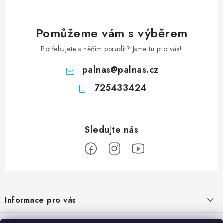
Pomůžeme vám s výběrem
Potřebujete s něčím poradit? Jsme tu pro vás!
palnas
@
palnas.cz
725433424
Z
á
Informace pro vás
p
a
Obchodní podmínky