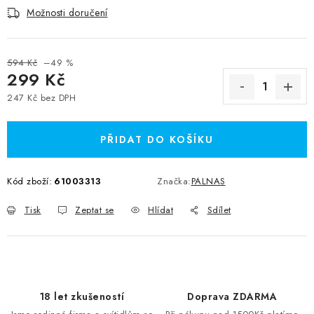
Možnosti doručení
594 Kč
–49 %
299 Kč
247 Kč bez DPH
Měrná cena:
PŘIDAT DO KOŠÍKU
Kód zboží:
61003313
Značka:
PALNAS
Tisk
Zeptat se
Hlídat
Sdílet
18 let zkušeností
Doprava ZDARMA