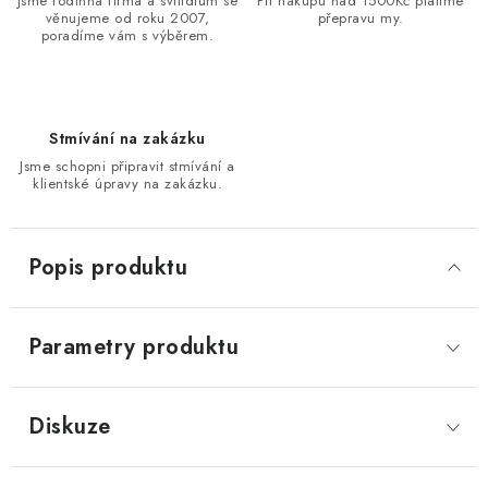
Jsme rodinná firma a svítidlům se
Při nákupu nad 1500Kč platíme
věnujeme od roku 2007,
přepravu my.
poradíme vám s výběrem.
Stmívání na zakázku
Jsme schopni připravit stmívání a
klientské úpravy na zakázku.
Popis produktu
Parametry produktu
Diskuze