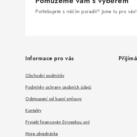
Pomůžeme vám s výběrem
Potřebujete s něčím poradit? Jsme tu pro vás!
Z
á
Informace pro vás
Přijím
p
a
Obchodní podmínky
t
Podmínky ochrany osobních údajů
í
Odstoupení od kupní smlouvy
Kontakty
Projekt financován Evropskou unií
Moje objednávka