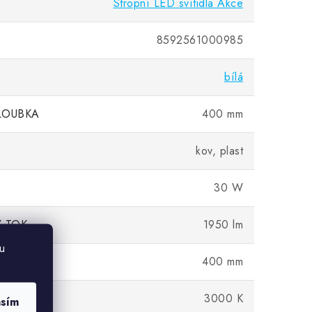
Stropní LED svítidla Akce
8592561000985
bílá
LOUBKA
400 mm
kov, plast
30 W
 TOK
1950 lm
u
400 mm
LED
3000 K
asím