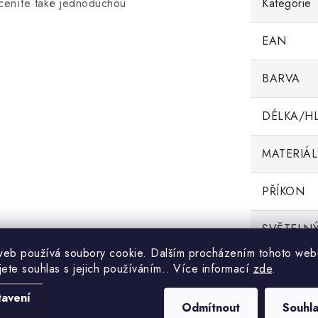
eníte také jednoduchou
Kategorie
EAN
BARVA
DÉLKA/H
MATERIÁL
PŘÍKON
SVĚTELNÝ
web používá soubory cookie. Dalším procházením tohoto web
ŠÍŘKA
jete souhlas s jejich používáním.. Více informací
zde
.
tavení
TEPLOTA 
Odmítnout
Souhl