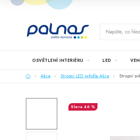
Přejít
na
obsah
OSVĚTLENÍ INTERIÉRU
LED
VEN
Domů
Akce
Stropní LED svítidla Akce
Stropní s
46 %