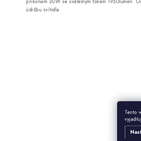
příkonem 30W se světelným tokem 1950lumen. Oc
údržbu svítidla.
Tento 
vyjadřu
Nas