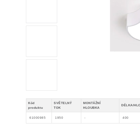
Kód
SVĚTELNÝ
MONTÁŽNÍ
DÉLKA/HL
produktu
TOK
HLOUBKA
61000985
1950
-
400