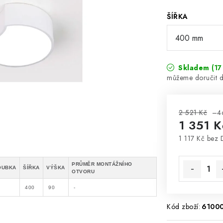
ŠÍŘKA
Skladem
(17
2 521 Kč
–4
1 351 K
1 117 Kč bez
Měrná cena
PRŮMĚR MONTÁŽNÍHO
OUBKA
ŠÍŘKA
VÝŠKA
OTVORU
400
90
-
Kód zboží:
6100