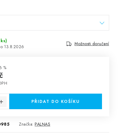
 ks)
Možnosti doručení
13.8.2026
6 %
č
 DPH
:
PŘIDAT DO KOŠÍKU
0985
Značka:
PALNAS