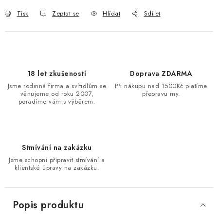
Tisk
Zeptat se
Hlídat
Sdílet
18 let zkušeností
Doprava ZDARMA
Jsme rodinná firma a svítidlům se
Při nákupu nad 1500Kč platíme
věnujeme od roku 2007,
přepravu my.
poradíme vám s výběrem.
Stmívání na zakázku
Jsme schopni připravit stmívání a
klientské úpravy na zakázku.
Popis produktu