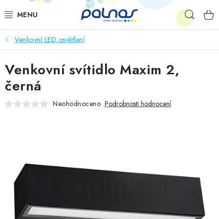
Přejít
Hleda
na
obsah
Venkovní LED osvětlení
OSVĚTLENÍ INTERIÉRU
Venkovní svítidlo Maxim 2,
LED
černá
VENKOVNÍ OSVĚTLENÍ
Neohodnoceno
Podrobnosti hodnocení
AKCE
SHOWROOM
KE STAŽENÍ