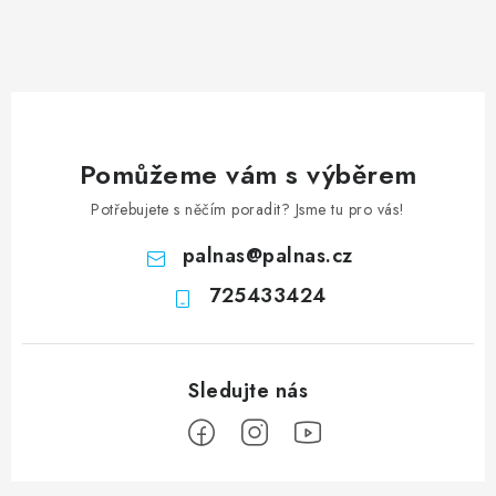
Pomůžeme vám s výběrem
Potřebujete s něčím poradit? Jsme tu pro vás!
palnas
@
palnas.cz
725433424
Z