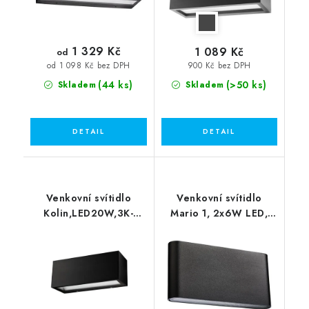
1 329 Kč
1 089 Kč
od
900 Kč bez DPH
od 1 098 Kč bez DPH
(44 ks)
(>50 ks)
Skladem
Skladem
Venkovní svítidlo
Venkovní svítidlo
Kolin,LED20W,3K-
Mario 1, 2x6W LED,
4K/1080lm,IP54
černá