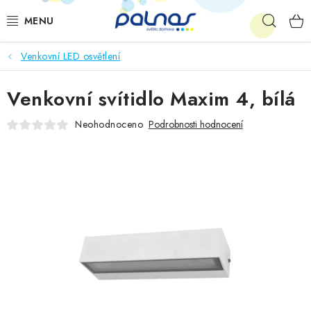
Přejít
Hleda
na
obsah
Venkovní LED osvětlení
OSVĚTLENÍ INTERIÉRU
Venkovní svítidlo Maxim 4, bílá
LED
Neohodnoceno
Podrobnosti hodnocení
VENKOVNÍ OSVĚTLENÍ
AKCE
SHOWROOM
KE STAŽENÍ