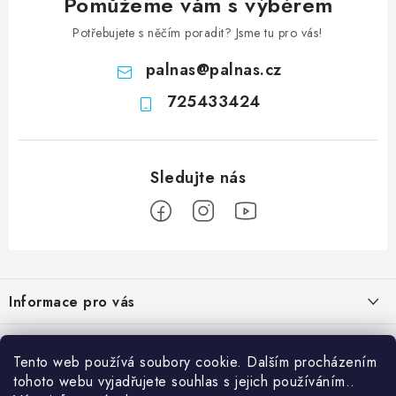
Pomůžeme vám s výběrem
Potřebujete s něčím poradit? Jsme tu pro vás!
palnas
@
palnas.cz
725433424
Z
á
Informace pro vás
p
a
Obchodní podmínky
Přijímáme online platby
t
Tento web používá soubory cookie. Dalším procházením
Podmínky ochrany osobních údajů
í
tohoto webu vyjadřujete souhlas s jejich používáním..
Přihlášení