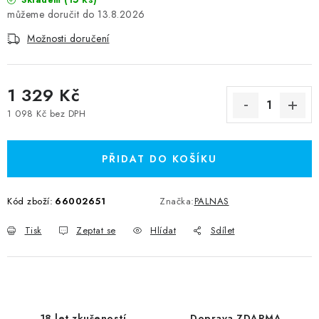
Skladem
13.8.2026
Možnosti doručení
1 329 Kč
1 098 Kč bez DPH
Měrná cena:
PŘIDAT DO KOŠÍKU
Kód zboží:
66002651
Značka:
PALNAS
Tisk
Zeptat se
Hlídat
Sdílet
18 let zkušeností
Doprava ZDARMA