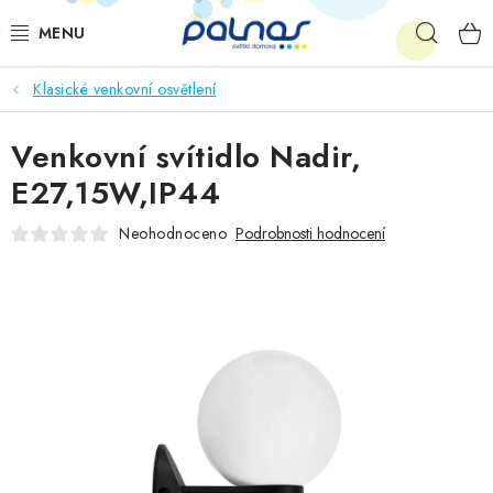
Přejít
Hleda
na
obsah
Klasické venkovní osvětlení
OSVĚTLENÍ INTERIÉRU
Venkovní svítidlo Nadir,
LED
E27,15W,IP44
VENKOVNÍ OSVĚTLENÍ
Neohodnoceno
Podrobnosti hodnocení
AKCE
SHOWROOM
KE STAŽENÍ