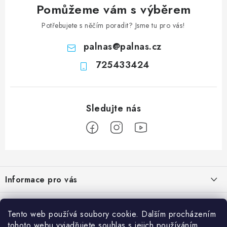
Pomůžeme vám s výběrem
Potřebujete s něčím poradit? Jsme tu pro vás!
palnas
@
palnas.cz
725433424
Z
á
Informace pro vás
p
a
Obchodní podmínky
Přijímáme online platby
t
Tento web používá soubory cookie. Dalším procházením
Podmínky ochrany osobních údajů
tohoto webu vyjadřujete souhlas s jejich používáním..