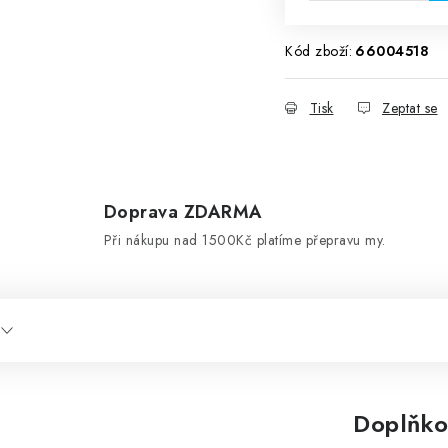
Kód zboží:
66004518
Tisk
Zeptat se
Doprava ZDARMA
d
Při nákupu nad 1500Kč platíme přepravu my.
Doplňko