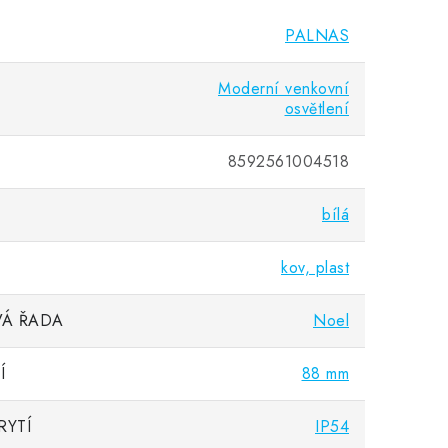
PALNAS
Moderní venkovní
osvětlení
8592561004518
bílá
kov, plast
Á ŘADA
Noel
Í
88 mm
RYTÍ
IP54