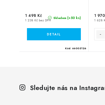
1 498 Kč
1 970
(>50 ks)
Skladem
1 238 Kč bez DPH
1 628 
Kód:
66005126
Sledujte nás na Instagr