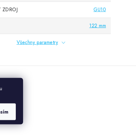
 ZDROJ
GU10
122 mm
Všechny parametry
u
asím