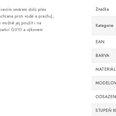
Značka
vícením směrem dolů přes
(ochrana proti vodě a prachu),
 možné jej použít i na
Kategorie
 paticí GU10 a výkonem
EAN
BARVA
MATERIÁL
MODELOV
ODSAZEN
STUPEŇ K