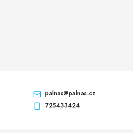
palnas
@
palnas.cz
725433424