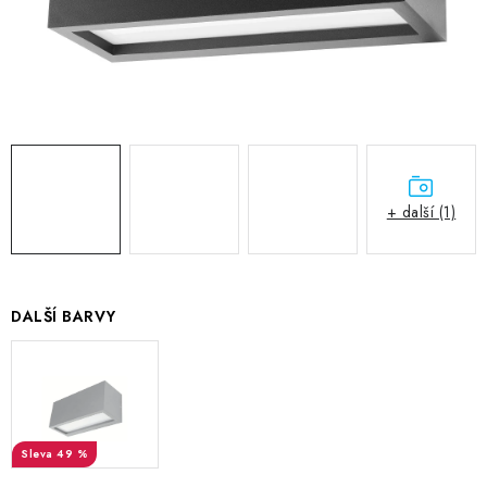
+ další (1)
DALŠÍ BARVY
49 %