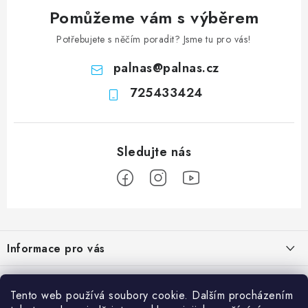
Pomůžeme vám s výběrem
Potřebujete s něčím poradit? Jsme tu pro vás!
palnas
@
palnas.cz
725433424
Z
á
Informace pro vás
p
a
Obchodní podmínky
Přijímáme online platby
t
Tento web používá soubory cookie. Dalším procházením
Podmínky ochrany osobních údajů