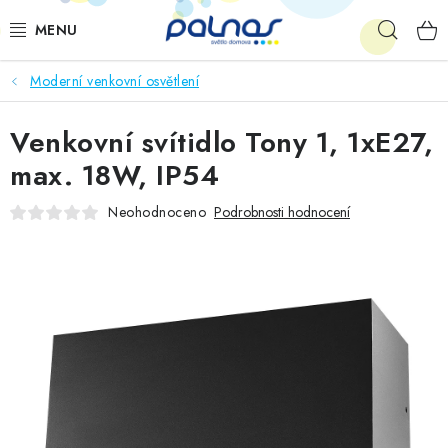
Přejít
Hleda
na
obsah
Moderní venkovní osvětlení
OSVĚTLENÍ INTERIÉRU
Venkovní svítidlo Tony 1, 1xE27,
LED
max. 18W, IP54
VENKOVNÍ OSVĚTLENÍ
Neohodnoceno
Podrobnosti hodnocení
AKCE
SHOWROOM
KE STAŽENÍ