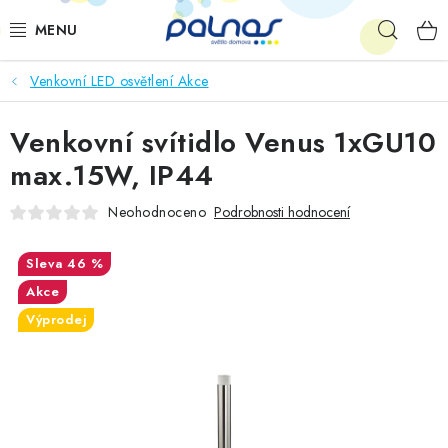
Přejít
Hleda
na
obsah
Venkovní LED osvětlení Akce
OSVĚTLENÍ INTERIÉRU
Venkovní svítidlo Venus 1xGU10
LED
max.15W, IP44
VENKOVNÍ OSVĚTLENÍ
Neohodnoceno
Podrobnosti hodnocení
AKCE
46 %
Akce
SHOWROOM
Výprodej
KE STAŽENÍ