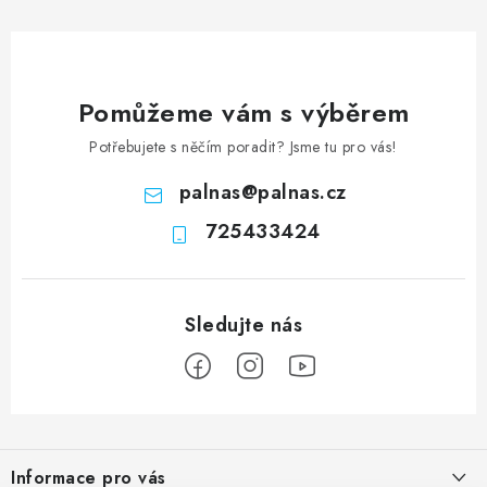
Pomůžeme vám s výběrem
Potřebujete s něčím poradit? Jsme tu pro vás!
palnas
@
palnas.cz
725433424
Z
á
Informace pro vás