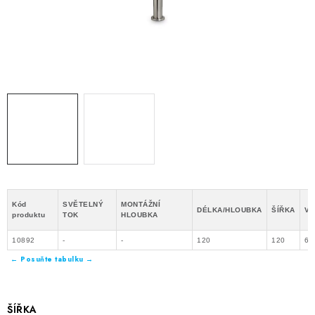
Kód
SVĚTELNÝ
MONTÁŽNÍ
DÉLKA/HLOUBKA
ŠÍŘKA
VÝ
produktu
TOK
HLOUBKA
10892
-
-
120
120
60
ŠÍŘKA