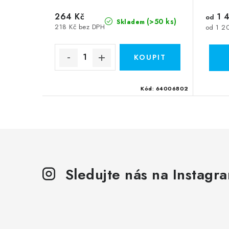
264 Kč
1 4
od
(>50 ks)
Skladem
218 Kč bez DPH
od 1 2
Kód:
64006802
Sledujte nás na Instagr