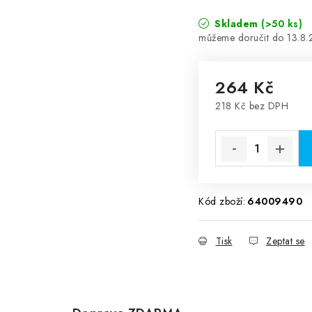
Skladem
(>50 ks)
13.8
264 Kč
218 Kč bez DPH
Měrná cena:
Kód zboží:
64009490
Tisk
Zeptat se