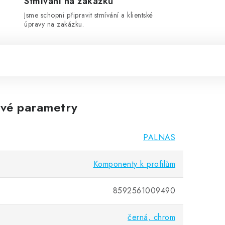
Stmívání na zakázku
Jsme schopni připravit stmívání a klientské
úpravy na zakázku.
vé parametry
PALNAS
Komponenty k profilům
8592561009490
černá, chrom