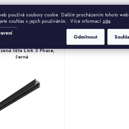
Podobné produkty
web používá soubory cookie. Dalším procházením tohoto web
jete souhlas s jejich používáním.. Více informací
zde
.
tavení
Odmítnout
Souhl
azená lišta Link 3 Phase,
černá