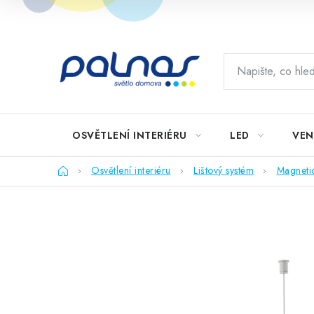
Přejít
na
obsah
OSVĚTLENÍ INTERIÉRU
LED
VEN
Domů
Osvětlení interiéru
Lištový systém
Magneti