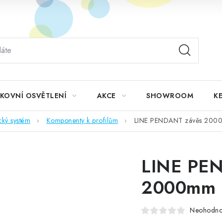
KOVNÍ OSVĚTLENÍ
AKCE
SHOWROOM
KE
cký systém
Komponenty k profilům
LINE PENDANT závěs 2000
LINE PE
2000mm p
Neohodn