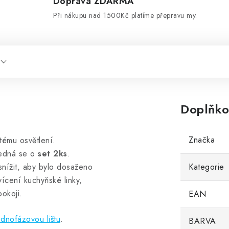
Doprava ZDARMA
d
Při nákupu nad 1500Kč platíme přepravu my.
Doplňko
Značka
tému osvětlení.
jedná se o
set 2ks
.
 snížit, aby bylo dosaženo
Kategorie
ícení kuchyňské linky,
okoji.
EAN
ednofázovou lištu
.
BARVA