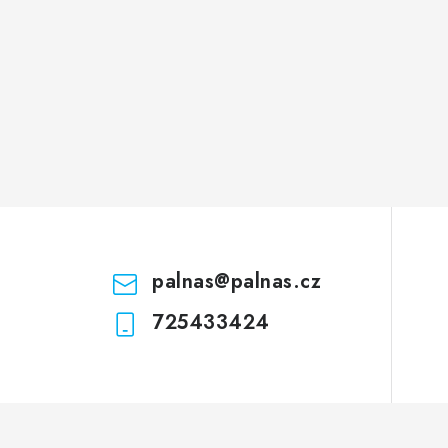
palnas
@
palnas.cz
725433424