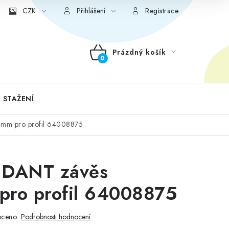
CZK
Přihlášení
Registrace
Prázdný košík
NÁKUPNÍ
KOŠÍK
 STAŽENÍ
mm pro profil 64008875
NDANT závěs
ro profil 64008875
oceno
Podrobnosti hodnocení