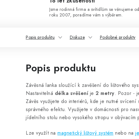
18 let zkušeností
Jsme rodinná firma a svítidlům se věnujeme o
roku 2007, poradíme vám s výběrem.
Popis produktu
Diskuze
Podobné produkty
Popis produktu
Závěsná lanka sloužící k zavěšení do lištového sys
Nastavitelná
délka svěšení
je
2 metry
. Pozor - 
Závěs využijete do interiérů, kde je nutné svícení
správného efektu. Využijete v domácnosti pro nasv
jídelního stolu nebo vysokého stropu v obývacím p
Lze využít na
magnetický lištový systém
nebo na
j