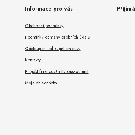
á
Informace pro vás
Přijím
p
a
Obchodní podmínky
t
Podmínky ochrany osobních údajů
í
Odstoupení od kupní smlouvy
Kontakty
Projekt financován Evropskou unií
Moje objednávka