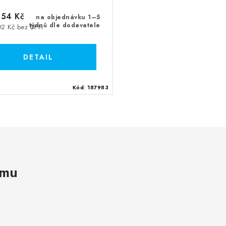
54 Kč
na objednávku 1–5
týdnů dle dodavatele
02 Kč bez DPH
Kód:
187983
amu