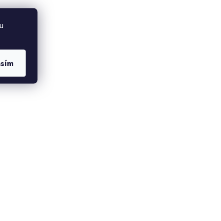
u
asím