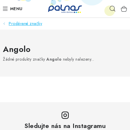
Přejít
Hleda
na
obsah
Prodávané značky
OSVĚTLENÍ INTERIÉRU
LED
Angolo
VENKOVNÍ OSVĚTLENÍ
Žádné produkty značky
Angolo
nebyly nalezeny...
AKCE
SHOWROOM
KE STAŽENÍ
Sledujte nás na Instagramu