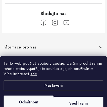
Z
á
Informace pro vás
p
a
Obchodní podmínky
Přijímáme online platby
t
Tento web používá soubory cookie. Dalším procházením
Podmínky ochrany osobních údajů
í
tohoto webu vyjadřujete souhlas s jejich používáním..
Přihlášení
Více informací
zde
.
Odstoupení od kupní smlouvy
E-mail
Vyhledávání
Kontakty
Nastavení
Projekt financován Evropskou unií
HLEDAT
Copyright 2026
palnas.cz
. Všechna práva vyhrazena.
Odmítnout
Moje objednávka
Souhlasím
Heslo
Vytvořil Shoptet